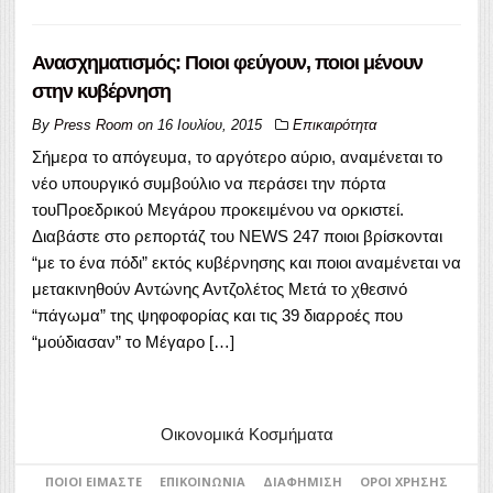
Ανασχηματισμός: Ποιοι φεύγουν, ποιοι μένουν
στην κυβέρνηση
By
Press Room
on
16 Ιουλίου, 2015
Επικαιρότητα
Σήμερα το απόγευμα, το αργότερο αύριο, αναμένεται το
νέο υπουργικό συμβούλιο να περάσει την πόρτα
τουΠροεδρικού Μεγάρου προκειμένου να ορκιστεί.
Διαβάστε στο ρεπορτάζ του NEWS 247 ποιοι βρίσκονται
“με το ένα πόδι” εκτός κυβέρνησης και ποιοι αναμένεται να
μετακινηθούν Αντώνης Αντζολέτος Μετά το χθεσινό
“πάγωμα” της ψηφοφορίας και τις 39 διαρροές που
“μούδιασαν” το Μέγαρο […]
Οικονομικά Κοσμήματα
ΠΟΙΟΙ ΕΊΜΑΣΤΕ
ΕΠΙΚΟΙΝΩΝΊΑ
ΔΙΑΦΉΜΙΣΗ
ΌΡΟΙ ΧΡΉΣΗΣ