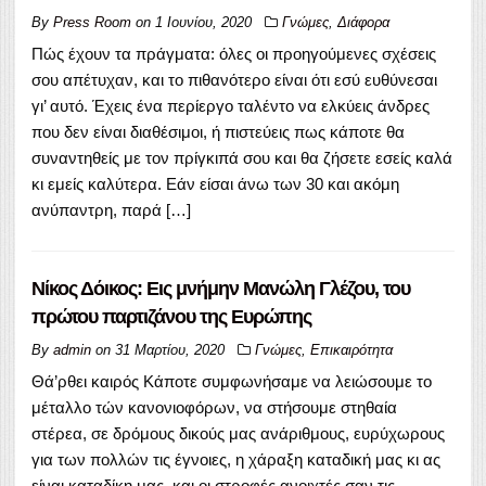
By
Press Room
on
1 Ιουνίου, 2020
Γνώμες
,
Διάφορα
Πώς έχουν τα πράγματα: όλες οι προηγούμενες σχέσεις
σου απέτυχαν, και το πιθανότερο είναι ότι εσύ ευθύνεσαι
γι’ αυτό. Έχεις ένα περίεργο ταλέντο να ελκύεις άνδρες
που δεν είναι διαθέσιμοι, ή πιστεύεις πως κάποτε θα
συναντηθείς με τον πρίγκιπά σου και θα ζήσετε εσείς καλά
κι εμείς καλύτερα. Εάν είσαι άνω των 30 και ακόμη
ανύπαντρη, παρά […]
Νίκος Δόικος: Εις μνήμην Μανώλη Γλέζου, του
πρώτου παρτιζάνου της Ευρώπης
By
admin
on
31 Μαρτίου, 2020
Γνώμες
,
Επικαιρότητα
Θά’ρθει καιρός Κάποτε συμφωνήσαμε να λειώσουμε το
μέταλλο τών κανονιοφόρων, να στήσουμε στηθαία
στέρεα, σε δρόμους δικούς μας ανάριθμους, ευρύχωρους
για των πολλών τις έγνοιες, η χάραξη καταδική μας κι ας
είναι καταδίκη μας, και οι στροφές ανοιχτές σαν τις