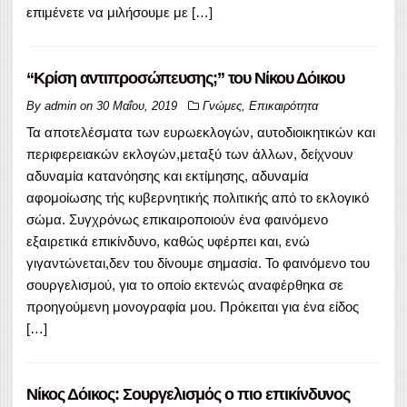
επιμένετε να μιλήσουμε με […]
“Κρίση αντιπροσώπευσης;” του Νίκου Δόικου
By
admin
on
30 Μαΐου, 2019
Γνώμες
,
Επικαιρότητα
Τα αποτελέσματα των ευρωεκλογών, αυτοδιοικητικών και
περιφερειακών εκλογών,μεταξύ των άλλων, δείχνουν
αδυναμία κατανόησης και εκτίμησης, αδυναμία
αφομοίωσης τής κυβερνητικής πολιτικής από το εκλογικό
σώμα. Συγχρόνως επικαιροποιούν ένα φαινόμενο
εξαιρετικά επικίνδυνο, καθώς υφέρπει και, ενώ
γιγαντώνεται,δεν του δίνουμε σημασία. Το φαινόμενο του
σουργελισμού, για το οποίο εκτενώς αναφέρθηκα σε
προηγούμενη μονογραφία μου. Πρόκειται για ένα είδος
[…]
Νίκος Δόικος: Σουργελισμός ο πιο επικίνδυνος