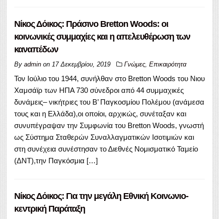
Νίκος Δόικος: Πράσινο Bretton Woods: οι
κοινωνικές συμμαχίες και η απελευθέρωση των
καναπέδων
By
admin
on
17 Δεκεμβρίου, 2019
Γνώμες
,
Επικαιρότητα
Τον Ιούλιο του 1944, συνήλθαν στο Bretton Woods του Νιου
Χαμσάϊρ των ΗΠΑ 730 σύνεδροι από 44 συμμαχικές
δυνάμεις– νικήτριες του Β’ Παγκοσμίου Πολέμου (ανάμεσα
τους και η Ελλάδα),οι οποίοι, αρχικώς, συνέταξαν και
συνυπέγραψαν την Συμφωνία του Bretton Woods, γνωστή
ως Σύστημα Σταθερών Συναλλαγματικών Ισοτιμιών και
στη συνέχεια συνέστησαν το Διεθνές Νομισματικό Ταμείο
(ΔΝΤ),την Παγκόσμια […]
Νίκος Δόικος: Για την μεγάλη Εθνική Κοινωνιο-
κεντρική Παράταξη