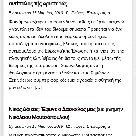
αντίπαλος τής Αριστεράς
By
admin
on
15 Μαρτίου, 2019
Γνώμες
,
Επικαιρότητα
Φαινόμενο εξαιρετικά επικίνδυνο,καθώς υφέρπει και,ενώ
γιγαντώνεται,δεν του δίνουμε σημασία.Πρόκειται για ένα
είδος ακραίου ιδεοληπτικού ναρκισσισμού.Τυχαίο
παράδειγμα ο ανασφαλής βλάκας που ορμάει στους
ανεμόμυλους τής Ευρωπαϊκής Ένωσης ή και,γιατί όχι,της
πλανητικής ελίτ,βέβαιος ότι θα τους συντρίψει μέσω τής
θεωρίας τής μπαρούφας. Σουργελισμός είναι η
ιδεολογικοποίηση ανασφαλειών και απωθημένων.
Ξεκινάει ως συμπεριφορικός (μια αγοραία αισθητική τής
μοντελιακής […]
Νίκος Δόικος: Έφυγε ο Δάσκαλος μας (εις μνήμην
Νικόλαου Μουτσόπουλου)
By
admin
on
15 Μαρτίου, 2019
Γνώμες
,
Επικαιρότητα
Μυθική προσωπικότητα ο Νικόλαος Μουτσόπουλος.