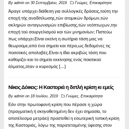
By
admin
on
30 Σεπτεμβρίου, 2019
Γνώμες
,
Επικαιρότητα
Άραγε υπάρχει διάθεση για συλλογικές δράσεις,τούτη την
εποχή τής αναδίπλωσης,τών ατομικών δρόμων,τών
σκληρών ανταγωνισμών επιβίωσης,τών νεόπτωχων,την
εποχή τού σουργελισμού και τών μνημονίων; Πιστεύω
πως υπάρχει.Είναι εκείνη η σωτήρια τάση μας να
θεωρούμε,από ένα σημείο και πέρα,ως δεδομένες τις
ποσοτικές απολαβές.Είναι η ίδια ακριβώς τάση που
καθορίζει και το σημείο εκκίνησης ενός ποιοτικού
άλματος,όταν ο κορεσμός […]
Νίκος Δόικος: Η Καστοριά η διπλή κρίση κι εμείς
By
admin
on
18 Ιουλίου, 2019
Γνώμες
,
Επικαιρότητα
Εάν στην πρωτοφανή κρίση που πέρασε η χώρα
(πραγματική ή σκηνοθετημένη δεν έχει σημασία, το
αποτέλεσμα μετράει) προστεθεί η εσωτερική τοπική κρίση
της Καστοριάς, λόγω της παρατεταμένης ύφεσης στον