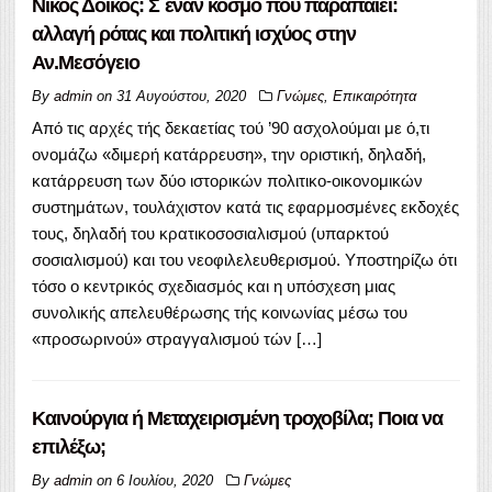
Νίκος Δόικος: Σ΄έναν κόσμο που παραπαίει:
αλλαγή ρότας και πολιτική ισχύος στην
Αν.Μεσόγειο
By
admin
on
31 Αυγούστου, 2020
Γνώμες
,
Επικαιρότητα
Από τις αρχές τής δεκαετίας τού ’90 ασχολούμαι με ό,τι
ονομάζω «διμερή κατάρρευση», την οριστική, δηλαδή,
κατάρρευση των δύο ιστορικών πολιτικο-οικονομικών
συστημάτων, τουλάχιστον κατά τις εφαρμοσμένες εκδοχές
τους, δηλαδή του κρατικοσοσιαλισμού (υπαρκτού
σοσιαλισμού) και του νεοφιλελευθερισμού. Υποστηρίζω ότι
τόσο ο κεντρικός σχεδιασμός και η υπόσχεση μιας
συνολικής απελευθέρωσης τής κοινωνίας μέσω του
«προσωρινού» στραγγαλισμού τών […]
Καινούργια ή Μεταχειρισμένη τροχοβίλα; Ποια να
επιλέξω;
By
admin
on
6 Ιουλίου, 2020
Γνώμες