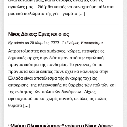
αγκαλιές μας. Θά΄ρθει καιρός να συναχτούμε πάλι στα
μυστικά κοιλώματα τής γής , γιομάτα […]
Νίκος Δόικος: Εμείς και ο ιός
By
admin
on
28 Μαρτίου, 2020
Γνώμες
,
Επικαιρότητα
Απροετοίμαστες και αμήχανες, χώρες, περιφέρειες,
δημοτικές αρχές αιφνιδιάστηκαν από την εφιαλτική
πραγματικότητα τής πανδημίας. Το γεγονός, ότι τα
πράγματα και οι δείκτες πάνε σχετικά καλύτερα στην
Ελλάδα είναι αποτέλεσμα τής έγκαιρης ταχείας
απόκρισης, της πλειονοτικής πειθαρχίας τών πολιτών και
της ενότητας τών πολιτικών δυνάμεων.. Δίχως
εφησυχασμό μα και χωρίς πανικό, σε όλες τις πόλεις-
θύματα […]
“Μνήμη Ολοκαυτώματος” γράφει ο Νίκος Δόικος