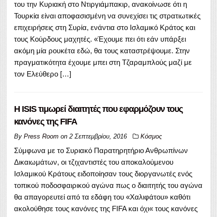
του την Κυριακή στο Ντιργιάμπακιρ, ανακοίνωσε ότι η
Τουρκία είναι αποφασισμένη να συνεχίσει τις στρατιωτικές
επιχειρήσεις στη Συρία, ενάντια στο Ισλαμικό Κράτος και
τους Κούρδους μαχητές. «Έχουμε πει ότι εάν υπάρξει
ακόμη μία ρουκέτα εδώ, θα τους καταστρέψουμε. Στην
πραγματικότητα έχουμε μπει στη Τζαραμπλούς μαζί με
τον Ελεύθερο […]
Η ISIS τιμωρεί διαιτητές που εφαρμόζουν τους
κανόνες της FIFA
By
Press Room
on
2 Σεπτεμβρίου, 2016
Κόσμος
Σύμφωνα με το Συριακό Παρατηρητήριο Ανθρωπίνων
Δικαιωμάτων, οι τζιχαντιστές του αποκαλούμενου
Ισλαμικού Κράτους ειδοποίησαν τους διοργανωτές ενός
τοπικού ποδοσφαιρικού αγώνα πως ο διαιτητής του αγώνα
θα απαγορευτεί από τα εδάφη του «Χαλιφάτου» καθότι
ακολούθησε τους κανόνες της FIFA και όχι« τους κανόνες