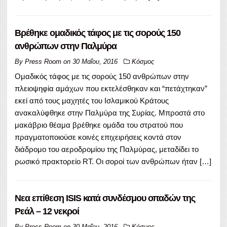
Βρέθηκε ομαδικός τάφος με τις σορούς 150
ανθρώπων στην Παλμύρα
By
Press Room
on
30 Μαΐου, 2016
Κόσμος
Ομαδικός τάφος με τις σορούς 150 ανθρώπων στην
πλειοψηφία αμάχων που εκτελέσθηκαν και “πετάχτηκαν”
εκεί από τους μαχητές του Ισλαμικού Κράτους
ανακαλύφθηκε στην Παλμύρα της Συρίας. Μπροστά στο
μακάβριο θέαμα βρέθηκε ομάδα του στρατού που
πραγματοποιούσε κοινές επιχειρήσεις κοντά στον
διάδρομο του αεροδρομίου της Παλμύρας, μεταδίδει το
ρωσικό πρακτορείο RT. Οι σοροί των ανθρώπων ήταν […]
Νεα επίθεση ISIS κατά συνδέσμου οπαδών της
Ρεάλ – 12 νεκροί
By
Press Room
on
30 Μαΐου, 2016
Κόσμος