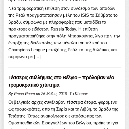
Νέα τρομοκρατική επίθεση στον σύνδεσμο των οπαδών
της Ρεάλ πραγματοποίησαν μέλη του ISIS το Σάββατο το
βράδυ, σύμφωνα με πληροφορίες που μεταδίδει το
πρακτορείο ειδήσεων Russia Today. Η επίθεση
πραγματοποιήθηκε στην πόλη Μπαακούντα, λίγο πριν την
έναρξη της διαδικασίας των πέναλτι του τελικού του
Champions League μεταξύ της Ρεάλ και της Ατλέτικο, και
σύμφωνα με […]
Τέσσερις συλλήψεις στο Βέλγιο – πρόλαβαν νέο
τρομοκρατικό χτύπημα
By
Press Room
on
26 Μαΐου, 2016
Κόσμος
Οι βελγικές αρχές συνέλαβαν τέσσερα άτομα, φερόμενα
ως τρομοκράτες, από τη Συρία και τη Λιβύη, το βράδυ της
Τετάρτης. Όπως ανακοίνωσε ο εκπρόσωπος των
Ομοσπονδιακών Εισαγγελέων του Βελγίου, πρόκειται για