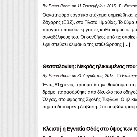
By
Press Room
on
11 Σεπτεμβρίου, 2015
Επικαι
Θανατηφόρο εργατικό ατύχημα σημειώθηκε, χθ
Ζάχαρης (ΕΒΖ), στο Πλατύ Ημαθίας. Το θύμα ε
πραγματοποιούσε εργασίες καθαρισμού σε μον
συναδέλφους του. Οι συνθήκες υπό τις οποίες
έχει σπεύσει κλιμάκιο της επιθεώρησης […]
Θεσσαλονίκη: Νεκρός ηλικιωμένος που
By
Press Room
on
31 Αυγούστου, 2015
Επικαιρ
Ένας 81χρονος, τραυματίστηκε θανάσιμα στη 
δρόμο, παρασύρθηκε από δίκυκλο που οδηγούσε
Όλγας, στο ύψος της Σχολής Τυφλών. Ο ηλικι
σηματοδοτούμενη διάβαση. Στο συμβάν τραυματ
Κλειστή η Εγνατία Οδός στo ύψος των 