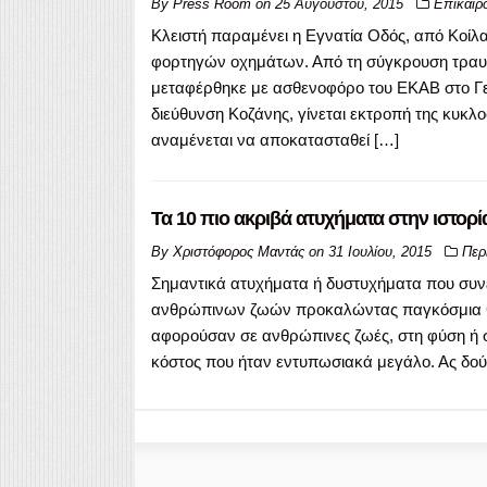
By
Press Room
on
25 Αυγούστου, 2015
Επικαιρ
Κλειστή παραμένει η Εγνατία Οδός, από Κοίλ
φορτηγών οχημάτων. Από τη σύγκρουση τραυμα
μεταφέρθηκε με ασθενοφόρο του ΕΚΑΒ στο Γε
διεύθυνση Κοζάνης, γίνεται εκτροπή της κυκ
αναμένεται να αποκατασταθεί […]
Τα 10 πιο ακριβά ατυχήματα στην ιστορί
By
Χριστόφορος Μαντάς
on
31 Ιουλίου, 2015
Περ
Σημαντικά ατυχήματα ή δυστυχήματα που συν
ανθρώπινων ζωών προκαλώντας παγκόσμια θλ
αφορούσαν σε ανθρώπινες ζωές, στη φύση ή σ
κόστος που ήταν εντυπωσιακά μεγάλο. Ας δού