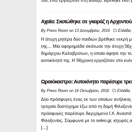
του, ενώ εργαζόταν στη Βύλιζα. Βρέθηκε εκεί 
Αχαϊα: Σκοτώθηκε σε γκαράζ η Αρχοντούλ
By
Press Room
on
13 Δεκεμβρίου, 2016
Ελλάδα
Η άτυχη μητέρα δύο παιδιών βρέθηκε νεκρή μέ
της… Mία αφηρημάδα σκότωσε την άτυχη 56χ
δημάρχου Καλαβρύτων, η οποία άφησε την τελ
αυτοκίνητό της. Η 56χρονη εργαζόταν στο κυλ
Ωραιόκαστρο: Αυτοκίνητο παρέσυρε τρει
By
Press Room
on
16 Οκτωβρίου, 2016
Ελλάδα
,
Δύο πρόσφυγες ένας εκ των οποίων ανήλικος 
τροχαίο δυστύχημα έξω από τη δομή Φιλοξενί
πρόσφυγες παρέσυρε διερχόμενο Ι.Χ. Αναστά
Φιλοξενίας. Σύμφωνα με το seleo.gr, ισχυρές
[…]