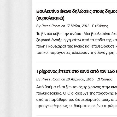
Βουλευτίνα έκανε δηλώσεις στους δημοσι
(κυριολεκτικά)
By
Press Room
on
17 Μαΐου, 2016
Κόσμος
Το βίντεο κόβει την ανάσα. Μια βουλευτίνα έ
ξαφνικά άνοιξε η γη κάτω από τα πόδια της κα
πόλη Γκουτζαράτ της Ινδίας και επιθεωρούσε 
τοπικοί παράγοντες τελείωσαν την ξενάγηση τ
Τρίχρονος έπεσε στο κενό από τον 15ο κ
By
Press Room
on
20 Απριλίου, 2016
Κόσμος
Από θαύμα είναι ζωντανός τρίχρονος στην κιν
πολυκατοικίας. Ο Qiqi διέφυγε της προσοχής τ
από το παράθυρο του διαμερίσματός τους, όπου
προσγειώθηκε ως εκ θαύματος σε ένα στρώμα