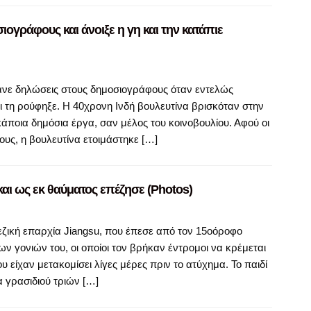
ογράφους και άνοιξε η γη και την κατάπιε
κανε δηλώσεις στους δημοσιογράφους όταν εντελώς
ι τη ρούφηξε. Η 40χρονη Ινδή βουλευτίνα βρισκόταν στην
κάποια δημόσια έργα, σαν μέλος του κοινοβουλίου. Αφού οι
ους, η βουλευτίνα ετοιμάστηκε […]
αι ως εκ θαύματος επέζησε (Photos)
εζική επαρχία Jiangsu, που έπεσε από τον 15οόροφο
ων γονιών του, οι οποίοι τον βρήκαν έντρομοι να κρέμεται
 είχαν μετακομίσει λίγες μέρες πριν το ατύχημα. Το παιδί
 γρασιδιού τριών […]