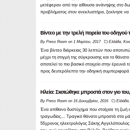
μετέφεραν από την αίθουσα ανάνηψης στο δωμά
προβλήματος στον ανεκλυστήρα, ξεκίνησε να μ
Βίντεο με την τρελή πορεία του οδηγού 
By
Press Room
on
1 Μαρτίου, 2017
Ελλάδα
,
Κοι
Ένα βίντεο διάρκειας 30 λεπτών που αποτυπώ
μέχρι τη στιγμή της σύγκρουσης και το θάνατ
αποτελεί το πιο βασικό στοιχείο στην έρευνά τ
προς δευτερόλεπτο την οδηγική συμπεριφορά 
Ηλεία: Σκοτώθηκε μπροστά στον γιο του,
By
Press Room
on
16 Δεκεμβρίου, 2016
Ελλάδα
Ένα απίθανο δυστύχημα που στοίχισε τη ζωή σ
τραγωδίας… Τραγικό θάνατο μπροστά στα μάτι
55χρονος ηλεκτρολόγος Σάκης Αγγελόπουλος 