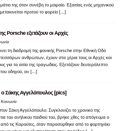
τιο της όταν συνέβη το μοιραίο. Εξαιτίας ενός μηχανικού
ετακινείται προτού το φορείο […]
της Porsche εξετάζουν οι Aρχές
νωνία
νει τη διαδρομή της φονικής Porsche στην Εθνική Οδό
ο τεσσάρων ανθρώπων, έχουν στα χέρια τους οι Aρχές και
ους για τα αιτία της τραγωδίας. Εξετάζουν δευτερόλεπτο
του οδηγού, αν […]
 ο Σάκης Αγγελόπουλος [pics]
,
Κοινωνία
τον Σάκη Αγγελόπουλο. Συγκλονίζει το χρονικό της
α του ανήλικου παιδιού του, βρήκε χθες το απόγευμα ο
από τις Καρούτες, όταν παρασύρθηκε από το φορτηγάκι