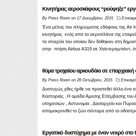
Κινητήρας αεροσκάφους “ρούφηξε” εργ
By
Press Room
on
17 Δεκεμβρίου, 2015
Επικαιρ
Ένα μέλος του πληρώματος εδάφους της Air In
κινητήρας ενός από τα αεροπλάνα της εταιρεί
τα στοιχεία του οποίου δεν δόθηκαν στη δημο
στην πτήση Airbus A319 σε Χαϊντεραμπάντ, ότ
θύμα τροχαίου αρκουδάκι σε επαρχιακή 
By
Press Room
on
28 Οκτωβρίου, 2015
Επικαιρ
Δυστυχώς χθες ήρθε να προστεθεί άλλο ένα α
Καστοριάς . Η ομάδα Άμεσης Επέμβασης του
υπηρεσιών , Αστυνομία , Δασαρχείο και Πυροσ
απομακρυνθεί το ζώο σύντομα από το οδόστρω
Εργατικό δυστύχημα με έναν νεκρό στο 