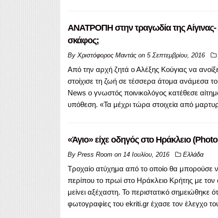
ΑΝΑΤΡΟΠΗ στην τραγωδία της Αίγινας- 
σκάφος;
By
Χριστόφορος Μαντάς
on
5 Σεπτεμβρίου, 2016
Από την αρχή ζητά ο Αλέξης Κούγιας να ανοίξ
στοίχισε τη ζωή σε τέσσερα άτομα ανάμεσα το
News ο γνωστός ποινικολόγος κατέθεσε αίτημ
υπόθεση. «Τα μέχρι τώρα στοιχεία από μαρτυρ
«Άγιο» είχε οδηγός στο Ηράκλειο (Photo
By
Press Room
on
14 Ιουλίου, 2016
Ελλάδα
Τροχαίο ατύχημα από το οποίο θα μπορούσε ν
περίπου το πρωί στο Ηράκλειο Κρήτης με τον 
μείνει αξέχαστη. Το περιστατικό σημειώθηκε ό
φωτογραφίες του ekriti.gr έχασε τον έλεγχο τ