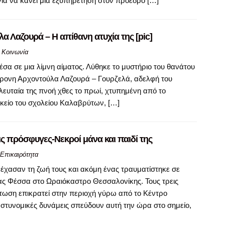
για να κάνει μια εξυπηρέτηση στον πρόεδρο […]
α Λαζουρά – Η απίθανη ατυχία της [pic]
,
Κοινωνία
σα σε μια λίμνη αίματος. Λύθηκε το μυστήριο του θανάτου
ρονη Αρχοντούλα Λαζουρά – Γουρζελά, αδελφή του
ευταία της πνοή χθες το πρωί, χτυπημένη από το
ικείο του σχολείου Καλαβρύτων, […]
ς πρόσφυγες-Νεκροί μάνα και παιδί της
Επικαιρότητα
έχασαν τη ζωή τους και ακόμη ένας τραυματίστηκε σε
ας Φέσσα στο Ωραιόκαστρο Θεσσαλονίκης. Τους τρεις
τωση επικρατεί στην περιοχή γύρω από το Κέντρο
 αστυνομικές δυνάμεις σπεύδουν αυτή την ώρα στο σημείο,