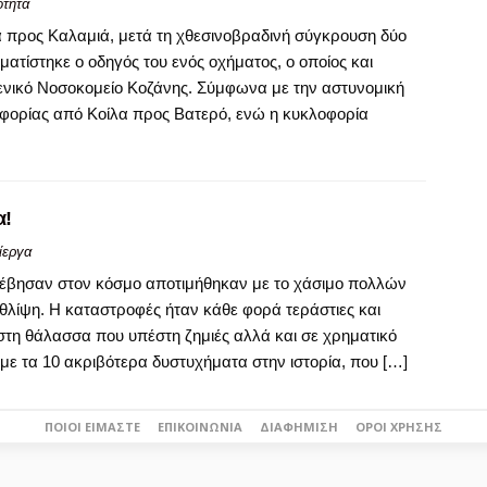
ότητα
α προς Καλαμιά, μετά τη χθεσινοβραδινή σύγκρουση δύο
τίστηκε ο οδηγός του ενός οχήματος, ο οποίος και
νικό Νοσοκομείο Κοζάνης. Σύμφωνα με την αστυνομική
λοφορίας από Κοίλα προς Βατερό, ενώ η κυκλοφορία
α!
ίεργα
έβησαν στον κόσμο αποτιμήθηκαν με το χάσιμο πολλών
ίψη. Η καταστροφές ήταν κάθε φορά τεράστιες και
τη θάλασσα που υπέστη ζημιές αλλά και σε χρηματικό
με τα 10 ακριβότερα δυστυχήματα στην ιστορία, που […]
ΠΟΙΟΙ ΕΊΜΑΣΤΕ
ΕΠΙΚΟΙΝΩΝΊΑ
ΔΙΑΦΉΜΙΣΗ
ΌΡΟΙ ΧΡΉΣΗΣ