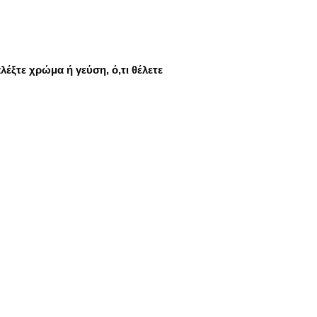
λέξτε χρώμα ή γεύση, ό,τι θέλετε