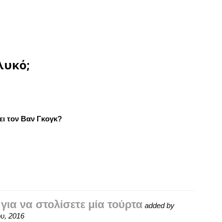
λυκό;
ζει τον Βαν Γκογκ?
για να στολίσετε μία τούρτα
added by
υ, 2016