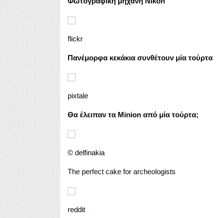
Φωτογραφική μηχανή Nikon
f
lickr
Πανέμορφα κεκάκια συνθέτουν μία τούρτα
pixtale
Θα έλειπαν τα Minion από μία τούρτα;
©
delfinakia
The perfect cake for archeologists
reddit