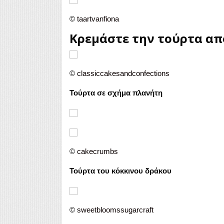
©
taartvanfiona
Κρεμάστε την τούρτα απ
©
classiccakesandconfections
Τούρτα σε σχήμα πλανήτη
©
cakecrumbs
Τούρτα του κόκκινου δράκου
©
sweetbloomssugarcraft