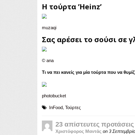
Η τούρτα ’Heinz’
muzaqi
Σας αρέσει το σούσι σε γ
©
ana
Τι να πει κανείς για μία τούρτα που να θυμί
photobucket
InFood
,
Τούρτες
23 απίστευτες προτάσεις 
Χριστόφορος Μαντάς
on
3 Σεπτεμβρίο