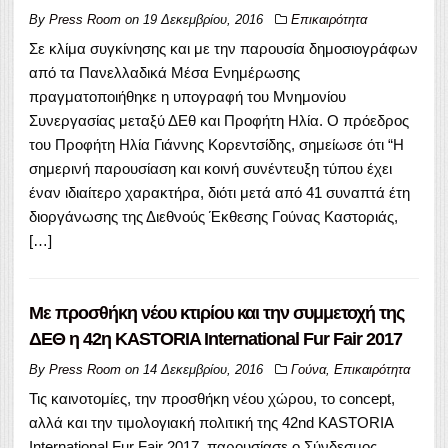
By
Press Room
on
19 Δεκεμβρίου, 2016
Επικαιρότητα
Σε κλίμα συγκίνησης και με την παρουσία δημοσιογράφων
από τα Πανελλαδικά Μέσα Ενημέρωσης
πραγματοποιήθηκε η υπογραφή του Μνημονίου
Συνεργασίας μεταξύ ΔΕθ και Προφήτη Ηλία. Ο πρόεδρος
του Προφήτη Ηλία Γιάννης Κορεντσίδης, σημείωσε ότι “Η
σημερινή παρουσίαση και κοινή συνέντευξη τύπου έχει
έναν ιδιαίτερο χαρακτήρα, διότι μετά από 41 συναπτά έτη
διοργάνωσης της Διεθνούς Έκθεσης Γούνας Καστοριάς,
[…]
Με προσθήκη νέου κτιρίου και την συμμετοχή της
ΔΕΘ η 42η KASTORIA International Fur Fair 2017
By
Press Room
on
14 Δεκεμβρίου, 2016
Γούνα
,
Επικαιρότητα
Τις καινοτομίες, την προσθήκη νέου χώρου, το concept,
αλλά και την τιμολογιακή πολιτική της 42nd KASTORIA
International Fur Fair 2017, παρουσίασε ο Σύνδεσμος