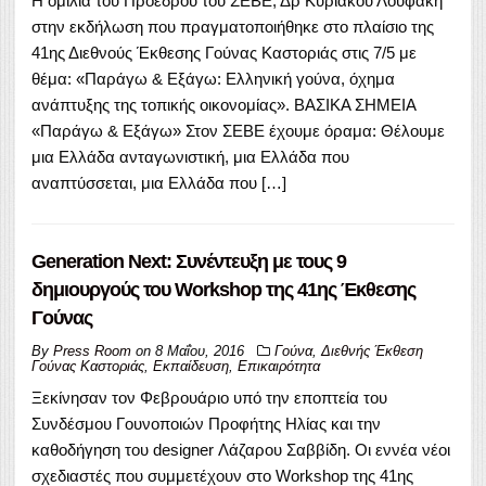
H ομιλία του Προέδρου του ΣΕΒΕ, Δρ Κυριάκου Λουφάκη
στην εκδήλωση που πραγματοποιήθηκε στο πλαίσιο της
41ης Διεθνούς Έκθεσης Γούνας Καστοριάς στις 7/5 με
θέμα: «Παράγω & Εξάγω: Ελληνική γούνα, όχημα
ανάπτυξης της τοπικής οικονομίας». ΒΑΣΙΚΑ ΣΗΜΕΙΑ
«Παράγω & Εξάγω» Στον ΣΕΒΕ έχουμε όραμα: Θέλουμε
μια Ελλάδα ανταγωνιστική, μια Ελλάδα που
αναπτύσσεται, μια Ελλάδα που […]
Generation Next: Συνέντευξη με τους 9
δημιουργούς του Workshop της 41ης Έκθεσης
Γούνας
By
Press Room
on
8 Μαΐου, 2016
Γούνα
,
Διεθνής Έκθεση
Γούνας Καστοριάς
,
Εκπαίδευση
,
Επικαιρότητα
Ξεκίνησαν τον Φεβρουάριο υπό την εποπτεία του
Συνδέσμου Γουνοποιών Προφήτης Ηλίας και την
καθοδήγηση του designer Λάζαρου Σαββίδη. Οι εννέα νέοι
σχεδιαστές που συμμετέχουν στο Workshop της 41ης