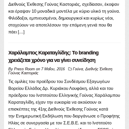
Διεθνούς Έκθεσης Γούνας Καστοριάς, σχεδίασαν, έκοψαν
και έραψαν 10 μοναδικά μοντέλα με κύριο υλικό τη γούνα.
Φιλόδοξοι, εμπνευσμένοι, δημιουργικοί και κυρίως νέοι,
στοχεύουν να αποτελέσουν την επόμενη γενιά που θα
πάει […]
Χαράλαμπος Καραταγλίδης: Το branding
χρειάζεται χρόνο για να γίνει συνείδηση
By
Press Room
on
7 Μαΐου, 2016
Γούνα
,
Διεθνής Έκθεση
Γούνας Καστοριάς
Τις ομιλίες του προέδρου του Συνδέσμου Εξαγωγέων
Βορείου Ελλάδος Δρ. Κυριάκου Λουφάκη, αλλά και του
πρόεδρου του Ινστιτούτου Ελληνικής Γούνας Χαράλαμπου
Καραταγλίδη, είχαν την ευκαιρία να ακούσουν οι
επισκέπτες της 41ης Διεθνούς Έκθεσης Γούνας κατά
την Ενημερωτική Εκδήλωση που διοργάνωσε ο Προφήτης
Ηλίας σε συνεργασία με τον Σ.Ε.Β.Ε. και το Ινστιτούτο