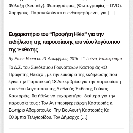
Φύλαξη (Security). Φωτογράφους (Φωτογραφίες – DVD).
Χορηγούς. Παρακαλούνται οι ενδιαφερόμενοι, για […]
Ευχαριστήριο του “Προφήτη Ηλία” για την
εκδήλωση της παρουσίασης του νέου λογότυπου
της Έκθεσης
By
Press Room
on
21 Δεκεμβρίου, 2015
Γούνα
,
Επικαιρότητα
Το Δ.Σ. του Συνδέσμου Γουνοποιών Καστοριάς «Ο
Προφήτης Ηλίας» , με την ευκαιρία της εκδήλωσης που
έγινε την Παρασκευή 18 Δεκεμβρίου για την παρουσίαση
του νέου λογότυπου της Διεθνούς Έκθεσης Γούνας
Καστοριάς, θα ήθελε να ευχαριστήσει ιδιαίτερα για την
παρουσία τους : Τον Aντιπεριφερειάρχη Καστοριάς κ.
Σωτήριο Αδαμόπουλο. Την Βουλευτή Καστοριάς Κα
Ολύμπια Τελιγιορίδου. Τον Δήμαρχο […]