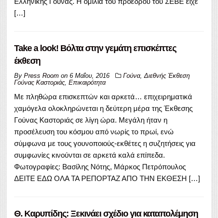
Ελληνικής Γούνας. Η ομιλία του προέδρου του ΣΕΒΕ είχε
[…]
Take a look! Βόλτα στην γεμάτη επισκέπτες
έκθεση
By
Press Room
on
6 Μαΐου, 2016
Γούνα
,
Διεθνής Έκθεση
Γούνας Καστοριάς
,
Επικαιρότητα
Με πληθώρα επισκεπτών και αρκετά… επιχειρηματικά
χαμόγελα ολοκληρώνεται η δεύτερη μέρα της Έκθεσης
Γούνας Καστοριάς σε λίγη ώρα. Μεγάλη ήταν η
προσέλευση του κόσμου από νωρίς το πρωί, ενώ
σύμφωνα με τους γουνοποιούς-εκθέτες η συζητήσεις για
συμφωνίες κινούνται σε αρκετά καλά επίπεδα.
Φωτογραφίες: Βασίλης Νότης, Μάρκος Πετρόπουλος
ΔΕΙΤΕ ΕΔΩ ΟΛΑ ΤΑ ΡΕΠΟΡΤΑΖ ΑΠΟ ΤΗΝ ΕΚΘΕΣΗ […]
Θ. Καρυπίδης: Ξεκινάει σχέδιο για καταπολέμηση