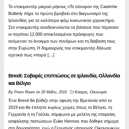
Το ντοκιμαντέρ μικρού μήκους «Το σύνορο» της Caoimhe
Butterly πήρε το πρώτο βραβείο στο διαγωνισμό της
Ιρλανδίας για τα καλύτερα φιλμ κοινωνικού χαρακτήρα.
Στο ντοκιμαντέρ αναδεικνύονται τα βάσανα που πέρασαν
οι περίπου 12.000 αποκλεισμένοι πρόσφυγες που
ανέμεναν το άνοιγμα των συνόρων και τη διάβαση τους
στην Ευρώπη. Η δημιουργός του ντοκιμαντέρ δήλωσε
σχετικά πως «παρά […]
Brexit: Σοβαρές επιπτώσεις σε Ιρλανδία, Ολλανδία
και Βέλγιο
By
Press Room
on
26 Μαΐου, 2016
Κόσμος
,
Οικονομία
Ένα Brexit θα βύθιζε στην ύφεση την Βρετανία από το
2019 και θα έπληττε κυρίως χώρες όπως το Βέλγιο, τη
Γερμανία ή τη Γαλλία, σύμφωνα με μελέτη της εταιρείας
ασφάλισης πιστώσεων Euler Hermes που δόθηκε σήμερα
στη δημοσιότητα, ενώ ο Γερμανός υπουργός Οικονομικών