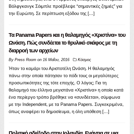
Βόλφγκανγκ Σόιμπλε προέβλεψε “σημαντικές ζημιές” για
την Ευρώπη. Σε περίπτωση εξόδου της […]
Τα Panama Papers και η θαλαμηγός «Χριστίνα» του
Ωνάση. Πώς συνδέεται το θρυλικό σκάφος με τη
διαρροή των αρχείων
By
Press Room
on
16 Μαΐου, 2016
Κόσμος
Ήταν το καμάρι του Αριστοτέλη Ωνάση. Η θαλαμηγός
πάνω στην οποία πάτησαν το πόδι τους οι μεγαλύτερες
προσωπικότητες της τότε εποχής. Ο λόγος; Για τη
θαλαμηγό του έλληνα μεγιστάνα «Χριστίνα» η οποία κατά
ένα περίεργο τρόπο βρέθηκε να «συνδέεται», σύμφωνα
με την Independent, με τα Panama Papers. Συγκεκριμένα,
όπως αναφέρει το δημοσίευμα, η όλη υπόθεση […]
Πολιτικό αδιέξοδο στην Ιρλανδία. Ενάντια σε μια