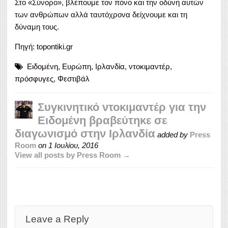
Στο «Σύνορο», βλέπουμε τον πόνο και την οδύνη αυτών
των ανθρώπων αλλά ταυτόχρονα δείχνουμε και τη
δύναμη τους.
Πηγή:
topontiki.gr
Ειδομένη
,
Ευρώπη
,
Ιρλανδία
,
ντοκιμαντέρ
,
πρόσφυγες
,
Φεστιβάλ
Συγκινητικό ντοκιμαντέρ για την
Ειδομένη βραβεύτηκε σε
διαγωνισμό στην Ιρλανδία
added by
Press
Room
on
1 Ιουλίου, 2016
View all posts by Press Room →
Leave a Reply