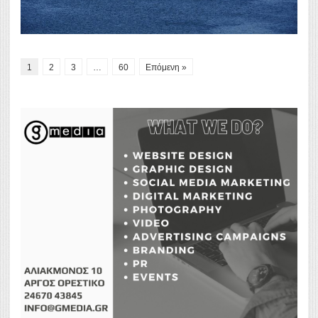
1
2
3
…
60
Επόμενη »