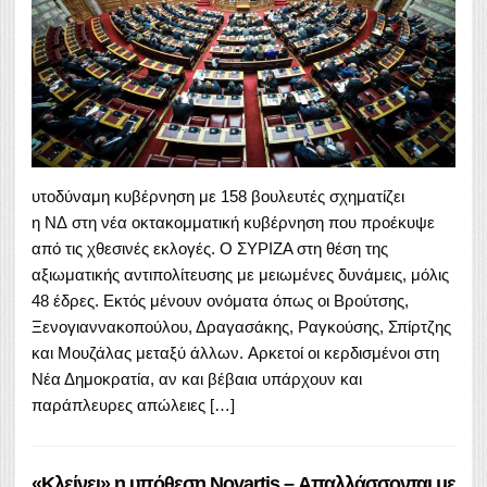
υτοδύναμη κυβέρνηση με 158 βουλευτές σχηματίζει
η ΝΔ στη νέα οκτακομματική κυβέρνηση που προέκυψε
από τις χθεσινές εκλογές. Ο ΣΥΡΙΖΑ στη θέση της
αξιωματικής αντιπολίτευσης με μειωμένες δυνάμεις, μόλις
48 έδρες. Εκτός μένουν ονόματα όπως οι Βρούτσης,
Ξενογιαννακοπούλου, Δραγασάκης, Ραγκούσης, Σπίρτζης
και Μουζάλας μεταξύ άλλων. Aρκετοί οι κερδισμένοι στη
Νέα Δημοκρατία, αν και βέβαια υπάρχουν και
παράπλευρες απώλειες […]
«Κλείνει» η υπόθεση Novartis – Απαλλάσσονται με