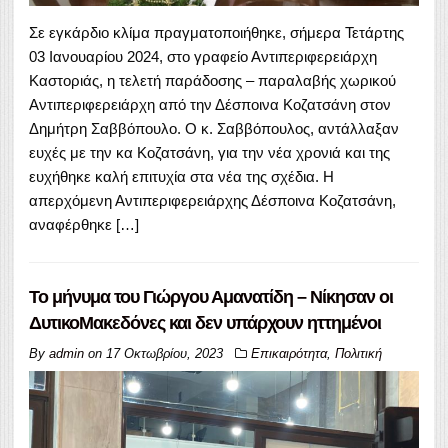
Σε εγκάρδιο κλίμα πραγματοποιήθηκε, σήμερα Τετάρτης
03 Ιανουαρίου 2024, στο γραφείο Αντιπεριφερειάρχη
Καστοριάς, η τελετή παράδοσης – παραλαβής χωρικού
Αντιπεριφερειάρχη από την Δέσποινα Κοζατσάνη στον
Δημήτρη Σαββόπουλο. Ο κ. Σαββόπουλος, αντάλλαξαν
ευχές με την κα Κοζατσάνη, για την νέα χρονιά και της
ευχήθηκε καλή επιτυχία στα νέα της σχέδια. Η
απερχόμενη Αντιπεριφερειάρχης Δέσποινα Κοζατσάνη,
αναφέρθηκε […]
Το μήνυμα του Γιώργου Αμανατίδη – Νίκησαν οι
ΔυτικοΜακεδόνες και δεν υπάρχουν ηττημένοι
By
admin
on
17 Οκτωβρίου, 2023
Επικαιρότητα
,
Πολιτική