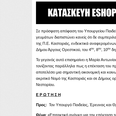
Σε πρόσφατη απόφαση του Υπουργείου Παιδεί
γευμάτων διαπιστώνει κανείς ότι δε συμπερι
της Π.Ε. Καστοριάς, ενδεικτικά αναφερομένω
ου
ου
ου
Δήμου Άργους Ορεστικού, του 4
, 8
, 10
δημ
Το γεγονός αυτό επισημαίνει η Μαρία Αντωνί
τονίζοντας παράλληλα πως η επέκταση του 
αποτελέσει μια σημαντική οικονομική και κοινω
ακριτικό Νομό της Καστοριάς και σε Δήμους ορ
Νεστορίου.
Ε Ρ Ω Τ Η Σ Η
Προς:
Τον Υπουργό Παιδείας, Έρευνας και Θ
Θέμα
: «Επιτακτική ανάγκη για την επέκταση