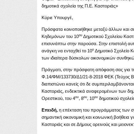
δημοτικά σχολεία της Π.Ε. Καστοριάς»
Κύριε Υπουργέ,
Πρόσφατα κοινοποιήθηκε μεταξύ άλλων και σε
ου
Κηδεμόνων του 10
Δημοτικού Σχολείου Καστο
επισυνάπτω στην παρούσα. Στην επιστολή αυ
ο
ανάγκη να ενταχθεί το 10
Δημοτικό Σχολείο 
των ιδιαίτερα δύσκολων οικονομικών συνθηκών
Πράγματι, στην πρόσφατη απόφαση σας για 
Φ.14/ΦΜ/133730/Δ1/21-8-2018 ΦΕΚ (Τεύχος Β 
διαπιστώνει κανείς ότι δε συμπεριλαμβάνοντ
Καστοριάς, ενδεικτικά αναφερομένων των δημ
ου
ου
ου
Ορεστικού, του 4
, 8
, 10
δημοτικού σχολεί
Επειδή,
η επέκταση του προγράμματος των σ
σημαντική οικονομική και κοινωνική βοήθεια γι
Καστοριάς και σε Δήμους ορεινούς και μειονεκ