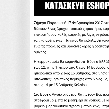
Σήμερα Παρασκευή 17 Φεβρουαρίου 2017 στη 
δώσουν λίγες βροχές τοπικού χαρακτήρα, κυρ
επικρατήσουν καλές καιρικές με λίγες νεφώσεις
τοπικά αυξημένες. Παγετός θα εκδηλωθεί νωρί
ενώ τις πρωινές και βραδινές ώρες η ορατότητ
ομίχλες.
Η θερμοκρασία θα κυμανθεί στη Βόρεια Ελλάδ
έως 12, στην Ήπειρο από 0 έως 14 βαθμούς, σ
ηπειρωτικά από 2 έως 15 βαθμούς, στα νησιά τ
υπόλοιπες νησιωτικές περιοχές από 5 έως 12,
στους 14 με 15 βαθμούς Κελσίου.
Στο Βόρειο Αιγαίο οι άνεμοι θα πνέουν βορειοα
στρεφόμενοι μετά το μεσημέρι σε νότιους με ίδ
βόρειοι βορειοδυτικοί σχεδόν μέτριοι έως μέτρ