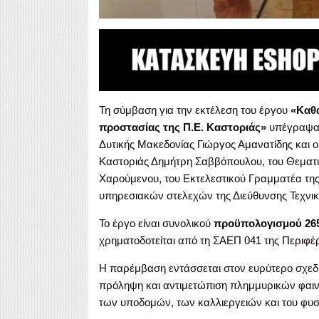
Τη σύμβαση για την εκτέλεση του έργου
«Καθα
προστασίας της Π.Ε. Καστοριάς»
υπέγραψαν
Δυτικής Μακεδονίας
Γιώργος Αμανατίδης και ο
Καστοριάς Δημήτρη Σαββόπουλου, του Θεματι
Χαρούμενου, του Εκτελεστικού Γραμματέα τη
υπηρεσιακών στελεχών της Διεύθυνσης Τεχν
Το έργο είναι συνολικού
προϋπολογισμού 265
χρηματοδοτείται από τη ΣΑΕΠ 041 της
Περιφέρ
Η παρέμβαση εντάσσεται στον ευρύτερο σχεδ
πρόληψη και αντιμετώπιση πλημμυρικών φαι
των υποδομών, των καλλιεργειών και του φυσ