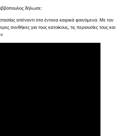
Σαββόπουλος δήλωσε:
τασίας απέναντι στα έντονα καιρικά φαινόμενα. Με τον
ς συνθήκες για τους κατοίκους, τις περιουσίες τους και
.»