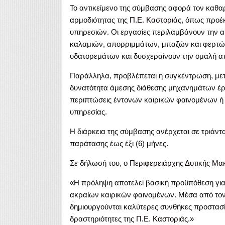
Το αντικείμενο της σύμβασης αφορά τον καθα
αρμοδιότητας της
Π.Ε. Καστοριάς
, όπως προέ
υπηρεσιών. Οι εργασίες περιλαμβάνουν την 
καλαμιών, απορριμμάτων, μπαζών και φερτών
υδατορεμάτων και δυσχεραίνουν την ομαλή 
Παράλληλα, προβλέπεται η συγκέντρωση, μετ
δυνατότητα άμεσης διάθεσης μηχανημάτων έρ
περιπτώσεις έντονων καιρικών φαινομένων ή
υπηρεσίας.
Η διάρκεια της σύμβασης ανέρχεται σε τριάντα
παράτασης έως έξι (6) μήνες.
Σε δήλωσή του, ο
Περιφερειάρχης Δυτικής Μα
«Η πρόληψη αποτελεί βασική προϋπόθεση για
ακραίων καιρικών φαινομένων. Μέσα από τον
δημιουργούνται καλύτερες συνθήκες προστασίας
δραστηριότητες της
Π.Ε. Καστοριάς.
»