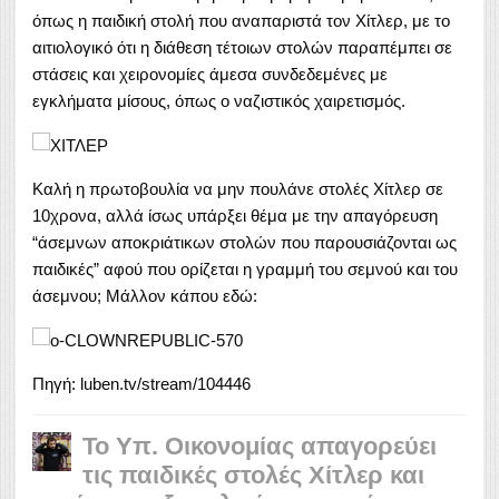
όπως η παιδική στολή που αναπαριστά τον Χίτλερ, με το
αιτιολογικό ότι η διάθεση τέτοιων στολών παραπέμπει σε
στάσεις και χειρονομίες άμεσα συνδεδεμένες με
εγκλήματα μίσους, όπως ο ναζιστικός χαιρετισμός.
Kαλή η πρωτοβουλία να μην πουλάνε στολές Χίτλερ σε
10χρονα, αλλά ίσως υπάρξει θέμα με την απαγόρευση
“άσεμνων αποκριάτικων στολών που παρουσιάζονται ως
παιδικές” αφού που ορίζεται η γραμμή του σεμνού και του
άσεμνου; Μάλλον κάπου εδώ:
Πηγή: luben.tv/stream/104446
To Yπ. Οικονομίας απαγορεύει
τις παιδικές στολές Χίτλερ και