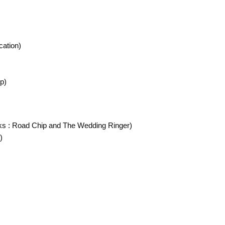
ation)
p)
ks : Road Chip and The Wedding Ringer)
)