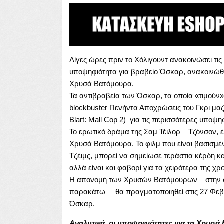
Λίγες ώρες πριν το Χόλιγουντ ανακοινώσει τις 
υποψηφιότητα για βραβείο Όσκαρ, ανακοινώθηκα
Χρυσά Βατόμουρα.
Τα αντιβραβεία των Όσκαρ, τα οποία «τιμούν» τ
blockbuster Πενήντα Αποχρώσεις του Γκρι μαζί μ
Blart: Mall Cop 2) για τις περισσότερες υποψη
Το ερωτικό δράμα της Σαμ Τέιλορ – Τζόνσον, 
Χρυσά Βατόμουρα. Το φιλμ που είναι βασισμέν
Τζέιμς, μπορεί να σημείωσε τεράστια κέρδη κ
αλλά είναι και φαβορί για τα χειρότερα της χρο
Η απονομή των Χρυσών Βατόμουρων – στην οπ
παρακάτω – θα πραγματοποιηθεί στις 27 Φεβρ
Όσκαρ.
Αναλυτικά, οι υποψηφιότητες για τα Χρυσά Β