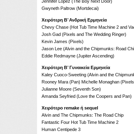
Jennifer Lopez (The Boy Next Door)
Gwyneth Paltrow (Mortdecai)
Χειρότερη Β’ Ανδρική Ερμηνεία
Chevy Chase (Hot Tub Time Machine 2 and Vac
Josh Gad (Pixels and The Wedding Ringer)
Kevin James (Pixels)
Jason Lee (Alvin and the Chipmunks: Road Chi
Eddie Redmayne (Jupiter Ascending)
Χειρότερη Β’ Γυναικεία Ερμηνεία
Kaley Cuoco-Sweeting (Alvin and the Chipmun
Rooney Mara (Pan) Michelle Monaghan (Pixels
Julianne Moore (Seventh Son)
Amanda Seyfried (Love the Coopers and Pan)
Χειρότερο remake ή sequel
Alvin and The Chipmunks: The Road Chip
Fantastic Four Hot Tub Time Machine 2
Human Centipede 3