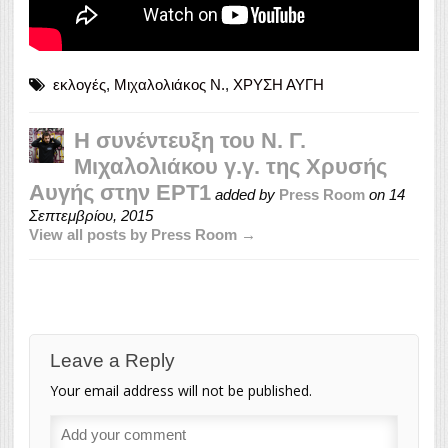
εκλογές
,
Μιχαλολιάκος Ν.
,
ΧΡΥΣΗ ΑΥΓΗ
Η συνέντευξη του Ν. Γ.
Μιχαλολιάκου γ.γ. της Χρυσής
Αυγής στην ΕΡΤ1
added by
Press Room
on
14
Σεπτεμβρίου, 2015
View all posts by Press Room →
Leave a Reply
Your email address will not be published.