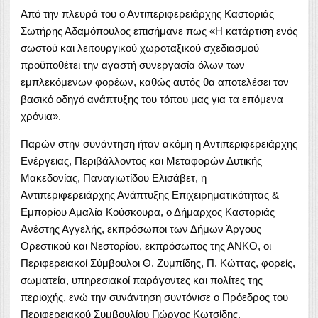
Από την πλευρά του ο Αντιπεριφερειάρχης Καστοριάς
Σωτήρης Αδαμόπουλος επισήμανε πως «Η κατάρτιση ενός
σωστού και λειτουργικού χωροταξικού σχεδιασμού
προϋποθέτει την αγαστή συνεργασία όλων των
εμπλεκόμενων φορέων, καθώς αυτός θα αποτελέσει τον
βασικό οδηγό ανάπτυξης του τόπου μας για τα επόμενα
χρόνια».
Παρών στην συνάντηση ήταν ακόμη η Αντιπεριφερειάρχης
Ενέργειας, Περιβάλλοντος και Μεταφορών Δυτικής
Μακεδονίας, Παναγιωτίδου Ελισάβετ, η
Αντιπεριφερειάρχης Ανάπτυξης Επιχειρηματικότητας &
Εμπορίου Αμαλία Κούσκουρα, ο Δήμαρχος Καστοριάς
Ανέστης Αγγελής, εκπρόσωποι των Δήμων Άργους
Ορεστικού και Νεστορίου, εκπρόσωπος της ΑΝΚΟ, οι
Περιφερειακοί Σύμβουλοι Θ. Ζυμπίδης, Π. Κώττας, φορείς,
σωματεία, υπηρεσιακοί παράγοντες και πολίτες της
περιοχής, ενώ την συνάντηση συντόνισε ο Πρόεδρος του
Περιφερειακού Συμβουλίου Γιώργος Κωτσίδης.