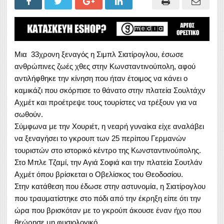
Μια 33χρονη ξεναγός η Σιμπλ Σιατίρογλου, έσωσε
ανθρώπινες ζωές χθες στην Κωνσταντινούπολη, αφού
αντιλήφθηκε την κίνηση που ήταν έτοιμος να κάνει ο
καμικάζι που σκόρπισε το θάνατο στην πλατεία Σουλτάχν
Αχμέτ και προέτρεψε τους τουρίστες να τρέξουν για να
σωθούν.
Σύμφωνα με την Χουριέτ, η νεαρή γυναίκα είχε αναλάβει
να ξεναγήσει το γκρουπ των 25 περίπου Γερμανών
τουριστών στο ιστορικό κέντρο της Κωνσταντινούπολης.
Στο Μπλε Τζαμί, την Αγιά Σοφιά και την πλατεία Σουτλάν
Αχμέτ όπου βρίσκεται ο Οβελίσκος του Θεοδοσίου.
Στην κατάθεση που έδωσε στην αστυνομία, η Σιατίρογλου
που τραυματίστηκε στο πόδι από την έκρηξη είπε ότι την
ώρα που βρισκόταν με το γκρούπ άκουσε έναν ήχο που
θεώρησε μη φυσιολογικό.