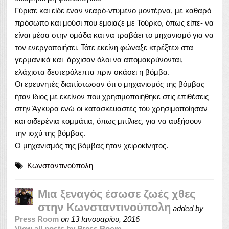
Γύρισε και είδε έναν νεαρό-ντυμένο μοντέρνα, με καθαρό
πρόσωπο και μούσι που έμοιαζε με Τούρκο, όπως είπε- να
είναι μέσα στην ομάδα και να τραβάει το μηχανισμό για να
τον ενεργοποιήσει. Τότε εκείνη φώναξε «τρέξτε» στα
γερμανικά και άρχισαν όλοι να απομακρύνονται,
ελάχιστα δευτερόλεπτα πριν σκάσει η βόμβα.
Οι ερευνητές διαπίστωσαν ότι ο μηχανισμός της βόμβας
ήταν ίδιος με εκείνον που χρησιμοποιήθηκε στις επιθέσεις
στην Άγκυρα ενώ οι κατασκευαστές του χρησιμοποίησαν
και σιδερένια κομμάτια, όπως μπίλιες, για να αυξήσουν
την ισχύ της βόμβας.
Ο μηχανισμός της βόμβας ήταν χειροκίνητος.
Κωνσταντινούπολη
Mια ξεναγός έσωσε ζωές χθες
στην Κωνσταντινούπολη
added by
Press Room
on
13 Ιανουαρίου, 2016
View all posts by Press Room →