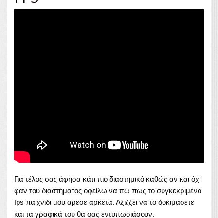
Για τέλος σας άφησα κάτι πιο διαστημικό καθώς αν και όχι
φαν του διαστήματος οφείλω να πω πως το συγκεκριμένο
fps παιχνίδι μου άρεσε αρκετά. Αξίζζει να το δοκιμάσετε
και τα γραφικά του θα σας εντυπωσιάσουν.