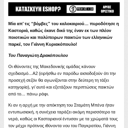
Μία απ’ τις “βόμβες” του καλοκαιριού… πυροδότησε η
Καστοριά, καθώς έκανε δικό της έναν εκ των πλέον
ποιοτικών και πολύπειρων παικτών των ελληνικών
παρκέ, τον Γιάννη Κυριακόπουλο!
Του Παναγιώτη Δρακόπουλου
Οι ιθύνοντες της Μακεδονικής ομάδας κάνουν
σχεδιασμό…Α2 (ειρήσθω εν παρόδω αισιοδοξούν ότι την
προσεχή σεζόν θα αγωνίζονται στην δεύτερη τη τάξει
κατηγορία), γι’ αυτό και εξετάζουν περιπτώσεις παικτών
από το… πάνω ράφι.
Κι αν η αρχή με την απόκτηση του Σταμάτη Μπένα ήταν
εντυπωσιακή, η συνέχεια ταράζει ακόμη περισσότερο τα
νερά, καθώς οι Καστοριανοί έντυσαν με τα χρώματά τους
τον μέχρι πρότινος ιθύνοντα νου του Παγκρατίου, Γιάννη