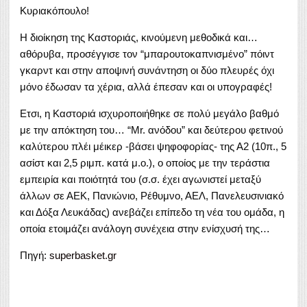
Κυριακόπουλο!
Η διοίκηση της Καστοριάς, κινούμενη μεθοδικά και…
αθόρυβα, προσέγγισε τον “μπαρουτοκαπνισμένο” πόιντ
γκαρντ και στην αποψινή συνάντηση οι δύο πλευρές όχι
μόνο έδωσαν τα χέρια, αλλά έπεσαν και οι υπογραφές!
Ετσι, η Καστοριά ισχυροποιήθηκε σε πολύ μεγάλο βαθμό
με την απόκτηση του… “Mr. ανόδου” και δεύτερου φετινού
καλύτερου πλέι μέικερ -βάσει ψηφοφορίας- της Α2 (10π., 5
ασίστ και 2,5 ριμπ. κατά μ.ο.), ο οποίος με την τεράστια
εμπειρία και ποιότητά του (σ.σ. έχει αγωνιστεί μεταξύ
άλλων σε ΑΕΚ, Πανιώνιο, Ρέθυμνο, ΑΕΛ, Πανελευσινιακό
και Δόξα Λευκάδας) ανεβάζει επίπεδο τη νέα του ομάδα, η
οποία ετοιμάζει ανάλογη συνέχεια στην ενίσχυσή της…
Πηγή:
superbasket.gr