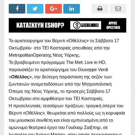
Το αριστούργημα του Βέρντι «Οθέλλος» το Σάββατο 17
Οκτωβρίου στο ΤΕΙ Καστοριάς απευθείας από την
MetropolitanOperaτης Νέας Υόρκης.
Το βραβευμένο πρόγραμμα The Met: Live in HD,
παρουσιάζει το αριστούργημα του Giuseppe Verdi
«
Οθέλλος
»
, την δεύτερη παράσταση της σεζόν των
ζωντανών αναμεταδόσεων από την Μητροπολιτική
Όπερα της Νέας Υόρκης, το προσεχές Σάββατο 17
Οκτωβρίου στο αμφιθέατρο του ΤΕΙ Καστοριάς.
Η προτελευταία, τεσσάρων πράξεων, τραγική όπερα του
Βέρντι
«Οθέλλος»,
θεωρείται από πολλούς ως η κορυφαία
του μουσικού συνθέτη και είναι εμπνευσμένη από το
ομώνυμο θεατρικό έργο του Γουίλιαμ Σαίξπηρ, σε
λιμπρέτο του Αρίγκο Μπόιτο, στην οποία περιγράφεται ο