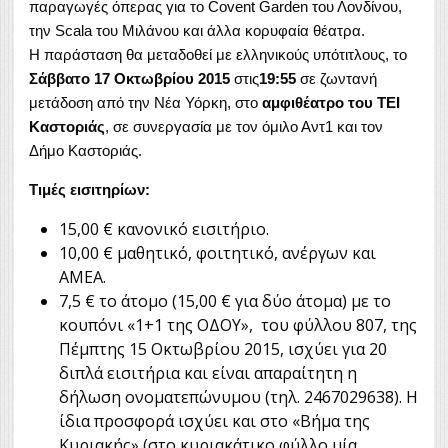
παραγωγές όπερας για το Covent Garden του Λονδίνου,
την Scala του Μιλάνου και άλλα κορυφαία θέατρα.
Η παράσταση θα μεταδοθεί με ελληνικούς υπότιτλους, το
Σάββατο 17 Οκτωβρίου
2015
στις
19:55
σε ζωντανή
μετάδοση από την Νέα Υόρκη, στο
αμφιθέατρο του
ΤΕΙ
Καστοριάς
, σε συνεργασία με τον όμιλο Αντ1 και τον
Δήμο Καστοριάς.
Τιμές εισιτηρίων:
15,00 € κανονικό εισιτήριο.
10,00 € μαθητικό, φοιτητικό, ανέργων και
ΑΜΕΑ.
7,5 € το άτομο (15,00 € για δύο άτομα) με το
κουπόνι «1+1 της ΟΔΟΥ», του φύλλου 807, της
Πέμπτης 15 Οκτωβρίου 2015, ισχύει για 20
διπλά εισιτήρια και είναι απαραίτητη η
δήλωση ονοματεπώνυμου (τηλ. 2467029638). Η
ίδια προσφορά ισχύει και στο «Βήμα της
Κυριακής» (στο κυριακάτικο φύλλο μία