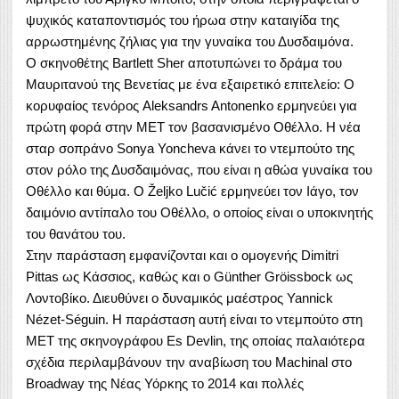
ψυχικός καταποντισμός του ήρωα στην καταιγίδα της
αρρωστημένης ζήλιας για την γυναίκα του Δυσδαιμόνα.
Ο σκηνοθέτης Bartlett Sher αποτυπώνει το δράμα του
Μαυριτανού της Βενετίας με ένα εξαιρετικό επιτελείο: Ο
κορυφαίος τενόρος Aleksandrs Antonenko ερμηνεύει για
πρώτη φορά στην ΜΕΤ τον βασανισμένο Οθέλλο. Η νέα
σταρ σοπράνο Sonya Yoncheva κάνει το ντεμπούτο της
στον ρόλο της Δυσδαιμόνας, που είναι η αθώα γυναίκα του
Οθέλλο και θύμα. Ο Željko Lučić ερμηνεύει τον Ιάγο, τον
δαιμόνιο αντίπαλο του Οθέλλο, ο οποίος είναι ο υποκινητής
του θανάτου του.
Στην παράσταση εμφανίζονται και ο ομογενής Dimitri
Pittas ως Κάσσιος, καθώς και ο Günther Gröissbock ως
Λοντοβίκο. Διευθύνει ο δυναμικός μαέστρος Yannick
Nézet-Séguin. Η παράσταση αυτή είναι το ντεμπούτο στη
ΜΕΤ της σκηνογράφου Es Devlin, της οποίας παλαιότερα
σχέδια περιλαμβάνουν την αναβίωση του Machinal στο
Broadway της Νέας Υόρκης το 2014 και πολλές