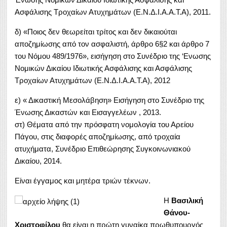
Ασφάλισης Τροχαίων Ατυχημάτων (Ε.Ν.Δ.Ι.Α.Α.Τ.Α), 2011.
δ) «Ποιος δεν θεωρείται τρίτος και δεν δικαιούται
αποζημίωσης από τον ασφαλιστή, άρθρο 6§2 και άρθρο 7
του Νόμου 489/1976», εισήγηση στο Συνέδριο της ‘Ενωσης
Νομικών Δικαίου Ιδιωτικής Ασφάλισης και Ασφάλισης
Τροχαίων Ατυχημάτων (Ε.Ν.Δ.Ι.Α.Α.Τ.Α), 2012
ε) « Δικαστική Μεσολάβηση» Εισήγηση στο Συνέδριο της
Ένωσης Δικαστών και Εισαγγελέων , 2013.
στ) Θέματα από την πρόσφατη νομολογία του Αρείου
Πάγου, στις διαφορές αποζημίωσης, από τροχαία
ατυχήματα, Συνέδριο Επιθεώρησης Συγκοινωνιακού
Δικαίου, 2014.
Είναι έγγαμος και μητέρα τριών τέκνων.
Η
Βασιλική
Θάνου-
Χριστοφίλου
θα είναι η πρώτη γυναίκα πρωθυπουργός