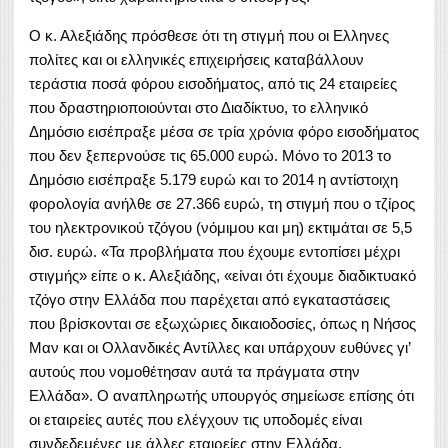
Ο κ. Αλεξιάδης πρόσθεσε ότι τη στιγμή που οι Ελληνες
πολίτες και οι ελληνικές επιχειρήσεις καταβάλλουν
τεράστια ποσά φόρου εισοδήματος, από τις 24 εταιρείες
που δραστηριοποιούνται στο Διαδίκτυο, το ελληνικό
Δημόσιο εισέπραξε μέσα σε τρία χρόνια φόρο εισοδήματος
που δεν ξεπερνούσε τις 65.000 ευρώ. Μόνο το 2013 το
Δημόσιο εισέπραξε 5.179 ευρώ και το 2014 η αντίστοιχη
φορολογία ανήλθε σε 27.366 ευρώ, τη στιγμή που ο τζίρος
του ηλεκτρονικού τζόγου (νόμιμου και μη) εκτιμάται σε 5,5
δισ. ευρώ. «Τα προβλήματα που έχουμε εντοπίσει μέχρι
στιγμής» είπε ο κ. Αλεξιάδης, «είναι ότι έχουμε διαδικτυακό
τζόγο στην Ελλάδα που παρέχεται από εγκαταστάσεις
που βρίσκονται σε εξωχώριες δικαιοδοσίες, όπως η Νήσος
Μαν και οι Ολλανδικές Αντίλλες και υπάρχουν ευθύνες γι’
αυτούς που νομοθέτησαν αυτά τα πράγματα στην
Ελλάδα». Ο αναπληρωτής υπουργός σημείωσε επίσης ότι
οι εταιρείες αυτές που ελέγχουν τις υποδομές είναι
συνδεδεμένες με άλλες εταιρείες στην Ελλάδα,