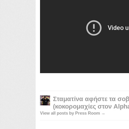
Σταματίνα αφήστε τα σο
(κοκορομαχίες στον Alph
View all posts by Press Room →