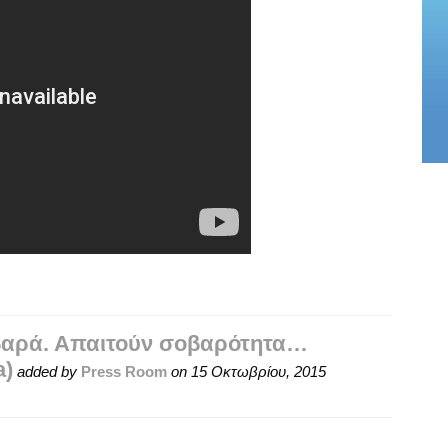
βαρά. Απαιτούν σοβαρότητα…
a)
added by
Press Room
on
15 Οκτωβρίου, 2015