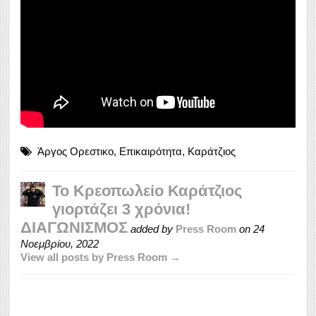
Άργος Ορεστικο
,
Επικαιρότητα
,
Καράτζιος
To Κρεοπωλείο Καράτζιος
γιορτάζει 3 χρόνια!
ΔΙΑΓΩΝΙΣΜΟΣ
added by
Press Room
on
24
Νοεμβρίου, 2022
View all posts by Press Room →