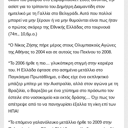
ασίστ για το τρίποντο του Δημήτρη Διαμαντίδη στον
ημιτελικό με τη Γαλλία στο Βελιγράδι. Αυτό που πολλοί
μπορεί να μην ξέρουν ή να μην θυμούνται είναι πως ήταν
ο πρώτος σκόρερ της Εθνικής Ελλάδας στο τουρνουά
(74π., 10,6μ.ο.)
*Ο Νίκος Ζήσης πήρε μέρος στους Ολυμπιακούς Αγώνες
της Αθήνας το 2004 και σε αυτούς του Πεκίνου το 2008.
*Το 2006 ήρθε η πιο… γλυκόπικρη στιγμή στην καριέρα
του. Η Ελλάδα έφτασε στο ασημένιο μετάλλιο στο
Παγκόσμιο Πρωτάθλημα, ο ίδιος είχε ένα εκπληκτικό
μπάζερ μπίτερ με την Αυστραλία, αλλά στον αγώνα με τη
Βραζιλία, ο Βαρεζάο με ένα χτύπημα στο πρόσωπο τον
έστειλε στο νοσοκομείο και εκτός δράσης… Όχι πως τον
απέτρεψε από το να πανηγυρίσει έξαλλα τη νίκη επί των
ΗΠΑ!
*Το επόμενο γαλανόλευκο μετάλλιο ήρθε το 2009 στην