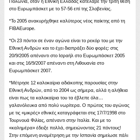
Πολωνία, όταν η Εθνική Ελλάδας κατέλαβε την τρίτη θέση
στο Ευρωμπάσκετ με το 57-56 επί της Σλοβενίας.
*Το 2005 ανακυρήχθηκε καλύτερος νέος παίκτης από τη
FIBAEurope.
*Οι 23 πόντοι σε έναν αγώνα είναι το ρεκόρ του με την
Εθνική Ανδρών και το έχει διαπράξει δύο φορές: στις
20/9/2005 απέναντι στο Ισραήλ στο Ευρωμπάσκετ 2005
και στις 16/9/2007 απέναντι στη Λιθουανία στο
Ευρωμπάσκετ 2007.
*Μέτρησε 12 καλοκαίρια αδιάκοπης παρουσίας στην
Εθνική Ανδρών, από το 2004 ως σήμερα, αλλά η αλήθεια
είναι πως τα καλοκαίρια του τα έβλεπε όλα…
γαλανόλευκα από πολύ νωρίτερα. Ο πρώτος του αγώνας
με τις «μικρές» εθνικές καταγράφεται στις 17/7/1998 στο
Τουρνουά Φιλίας, απέναντι στην Ιταλία. Και με το
«καλημέρα» έδειξε πολλά, σημειώνοντας 21 πόντους!
Στην επόμενη αναμέτρηση με την Ισπανία σημείωσε πάλι