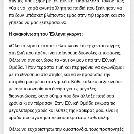
στιγμές που έζησε με την Εθνική. Παράλληλα, τόνισε πως
«θα είναι χαρά ανυπέρβλητη τα παιδιά που ξεκίνησαν να
παίζουν μπάσκετ βλέποντας εμάς στην τηλεόραση και στο
γήπεδο να μας ξεπεράσουν».
Η ανακοίνωση του Έλληνα γκαρντ:
«Όλα τα ωραία κάποτε τελειώνουν και έρχονται στιγμές
στη ζωή που πρέπει να παίρνουμε δύσκολες αποφάσεις.
Θέλω να ανακοινώσω το «αντίο» μου από την Εθνική
Ομάδα. Ήταν τεράστια τιμή και περηφάνια να αγωνίζομαι
με το εθνόσημο στο στήθος και να εκπροσωπώ την
πατρίδα μου μέσα στο γήπεδο. Κάθε καλοκαίρι ξεκινούσε
με ανυπομονησία και όνειρα για τις μεγάλες
διοργανώσεις, συναίσθημα που δεν άλλαξε ποτέ όσα
χρόνια κι αν πέρασαν. Στην Εθνική Ομάδα ένιωσα τις
μεγαλύτερες χαρές και λύπες της καριέρας μου, είναι η
ομάδα που αγάπησα περισσότερο από κάθε άλλη.
Θέλω να ευχαριστήσω την ομοσπονδία, τους προπονητές