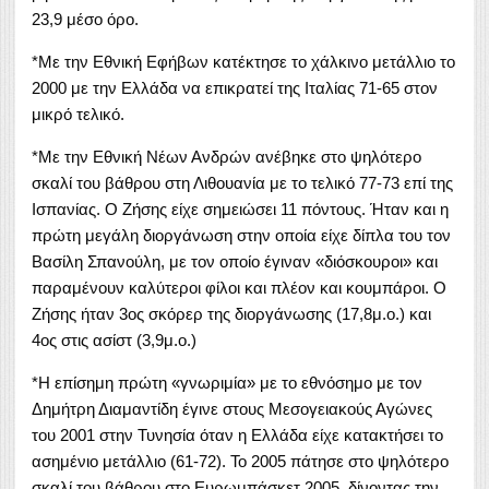
23,9 μέσο όρο.
*Με την Εθνική Εφήβων κατέκτησε το χάλκινο μετάλλιο το
2000 με την Ελλάδα να επικρατεί της Ιταλίας 71-65 στον
μικρό τελικό.
*Με την Εθνική Νέων Ανδρών ανέβηκε στο ψηλότερο
σκαλί του βάθρου στη Λιθουανία με το τελικό 77-73 επί της
Ισπανίας. Ο Ζήσης είχε σημειώσει 11 πόντους. Ήταν και η
πρώτη μεγάλη διοργάνωση στην οποία είχε δίπλα του τον
Βασίλη Σπανούλη, με τον οποίο έγιναν «διόσκουροι» και
παραμένουν καλύτεροι φίλοι και πλέον και κουμπάροι. Ο
Ζήσης ήταν 3ος σκόρερ της διοργάνωσης (17,8μ.ο.) και
4ος στις ασίστ (3,9μ.ο.)
*Η επίσημη πρώτη «γνωριμία» με το εθνόσημο με τον
Δημήτρη Διαμαντίδη έγινε στους Μεσογειακούς Αγώνες
του 2001 στην Τυνησία όταν η Ελλάδα είχε κατακτήσει το
ασημένιο μετάλλιο (61-72). Το 2005 πάτησε στο ψηλότερο
σκαλί του βάθρου στο Ευρωμπάσκετ 2005, δίνοντας την