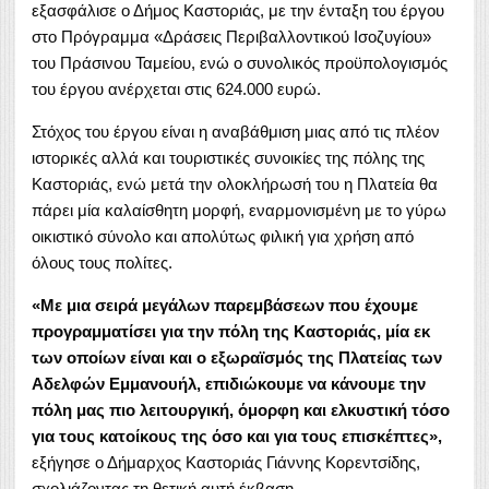
εξασφάλισε ο Δήμος Καστοριάς, με την ένταξη του έργου
στο Πρόγραμμα «Δράσεις Περιβαλλοντικού Ισοζυγίου»
του Πράσινου Ταμείου, ενώ ο συνολικός προϋπολογισμός
του έργου ανέρχεται στις 624.000 ευρώ.
Στόχος του έργου είναι η αναβάθμιση μιας από τις πλέον
ιστορικές αλλά και τουριστικές συνοικίες της πόλης της
Καστοριάς, ενώ μετά την ολοκλήρωσή του η Πλατεία θα
πάρει μία καλαίσθητη μορφή, εναρμονισμένη με το γύρω
οικιστικό σύνολο και απολύτως φιλική για χρήση από
όλους τους πολίτες.
«Με μια σειρά μεγάλων παρεμβάσεων που έχουμε
προγραμματίσει για την πόλη της Καστοριάς, μία εκ
των οποίων είναι και ο εξωραϊσμός της Πλατείας των
Αδελφών Εμμανουήλ, επιδιώκουμε να κάνουμε την
πόλη μας πιο λειτουργική, όμορφη και ελκυστική τόσο
για τους κατοίκους της όσο και για τους επισκέπτες»,
εξήγησε ο Δήμαρχος Καστοριάς Γιάννης Κορεντσίδης,
σχολιάζοντας τη θετική αυτή έκβαση.