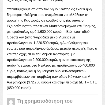
Υπενθυμίζουμε ότι από τον Δήμο Καστοριάς έχουν ήδη
δημοπρατηθεί έργα που αναμένεται να αλλάξουν τη
μορφή της Καστοριάς σε κομβικά σημεία, όπως ο
Εξωραΐσμόςτων πλατειών Μακεδονομάχων και Ειρήνης,
με προϋπολογισμό 1.600.000 ευρώ, η Βελτίωση οδού
Ορεστείων (από Ψαράδικα μέχρι Λύκεια) με
προϋπολογισμό 1.220.500 ευρώ, η Αναβάθμιση του
εσωτερικού παραλίμνιου δρόμου, μεταξύ περιοχής Πετσιά
και περιοχής ΝΟΚ του Δήμου Καστοριάς, με
προϋπολογισμό 2.200.000 ευρώ, η ανακατασκευή της
παιδικής χαράς στο Ντολτσό με προϋπολογισμό 400.000
ευρώ, καθώς και η δημιουργία δύο κυκλοφοριακών
παρεμβάσεων στη συμβολή των οδών Κύκνων και Μ.
Αλεξάνδρου (372.750 ευρώ) και στην περιοχή ΔΕΗ – ΟΤΕ
(650.000 ευρώ).
Τη χρηματοδότηση του