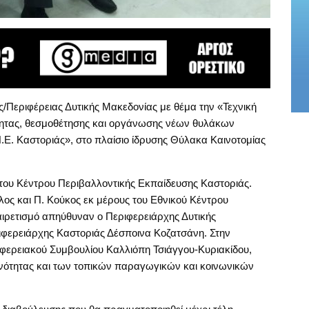
/Περιφέρειας Δυτικής Μακεδονίας με θέμα την «Τεχνική
ότητας, θεσμοθέτησης και οργάνωσης νέων θυλάκων
Ε. Καστοριάς», στο πλαίσιο ίδρυσης Θύλακα Καινοτομίας
του Κέντρου Περιβαλλοντικής Εκπαίδευσης Καστοριάς.
ουλος και Π. Κούκος εκ μέρους του Εθνικού Κέντρου
ιρετισμό απηύθυναν ο Περιφερειάρχης Δυτικής
ιφερειάρχης Καστοριάς Δέσποινα Κοζατσάνη. Στην
ερειακού Συμβουλίου Καλλιόπη Τσιάγγου-Κυριακίδου,
νότητας και των τοπικών παραγωγικών και κοινωνικών