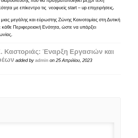
διαβούλευσης που θα πραγματοποιηθεί μέχρι τέλη
ότητα με επίκεντρο τις νεοφυείς start – up επιχειρήσεις
.
 μιας μεγάλης και εύρωστης Ζώνης Καινοτομίας στη Δυτική
ε κάθε Περιφερειακή Ενότητα, ώστε να υπάρξει
ωνίας.
Ε. Καστοριάς: Έναρξη Εργασιών και
ρέων
added by
admin
on
25 Απριλίου, 2023