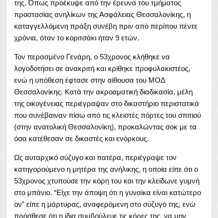
της. Όπως προέκυψε από την έρευνα του τμήματος
προστασίας ανηλίκων της Ασφάλειας Θεσσαλονίκης, η
καταγγελλόμενη πράξη συνέβη πριν από περίπου πέντε
χρόνια, όταν το κοριτσάκι ήταν 9 ετών.
Τον περασμένο Γενάρη, ο 53χρονος κλήθηκε να
λογοδοτήσει σε ανακριτή και κρίθηκε προφυλακιστέος,
ενώ η υπόθεση έφτασε στην αίθουσα του ΜΟΔ
Θεσσαλονίκης. Κατά την ακροαματική διαδικασία, μέλη
της οικογένειας περιέγραψαν στο δικαστήριο περιστατικά
που συνέβαιναν πίσω από τις κλειστές πόρτες του σπιτιού
(στην ανατολική Θεσσαλονίκη), προκαλώντας σοκ με τα
όσα κατέθεσαν σε δικαστές και ενόρκους.
Ως αυταρχικό σύζυγο και πατέρα, περιέγραψε τον
κατηγορούμενο η μητέρα της ανήλικης, η οποία είπε ότι ο
53χρονος χτυπούσε την κόρη του και την κλείδωνε γυμνή
στο μπάνιο. “Είχε την άποψη ότι η γυναίκα είναι κατώτερο
ον” είπε η μάρτυρας, αναφερόμενη στο σύζυγό της, ενώ
πρόσθεσε ότι η ίδια συμβούλευε τις κόρες της, να μην