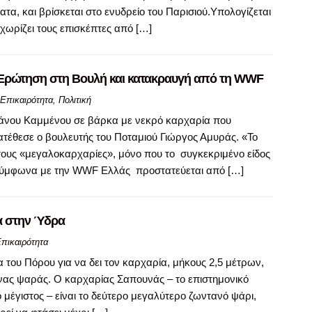
ατα, και βρίσκεται στο ενυδρείο του Παρισιού.Υπολογίζεται
 χωρίζει τους επισκέπτες από […]
– Ερώτηση στη Βουλή και κατακραυγή από τη WWF
Επικαιρότητα
,
Πολιτική
άνου Καμμένου σε βάρκα με νεκρό καρχαρία που
ατέθεσε ο βουλευτής του Ποταμιού Γιώργος Αμυράς. «Το
ε τους «μεγαλοκαρχαρίες», μόνο που το συγκεκριμένο είδος
 σύμφωνα με την WWF Ελλάς προστατεύεται από […]
α στην Ύδρα
πικαιρότητα
του Πόρου για να δει τον καρχαρία, μήκους 2,5 μέτρων,
νας ψαράς. Ο καρχαρίας Σαπουνάς – το επιστημονικό
 μέγιστος – είναι το δεύτερο μεγαλύτερο ζωντανό ψάρι,