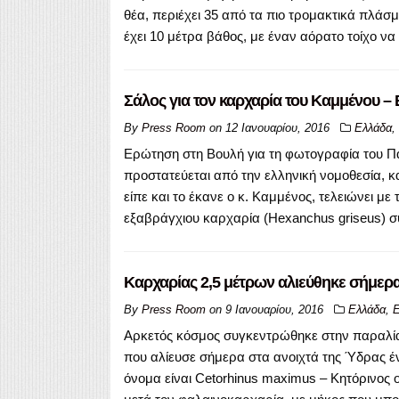
θέα, περιέχει 35 από τα πιο τρομακτικά πλάσμ
έχει 10 μέτρα βάθος, με έναν αόρατο τοίχο να
Σάλος για τον καρχαρία του Καμμένου 
By
Press Room
on
12 Ιανουαρίου, 2016
Ελλάδα
,
Ερώτηση στη Βουλή για τη φωτογραφία του Π
προστατεύεται από την ελληνική νομοθεσία, κ
είπε και το έκανε ο κ. Καμμένος, τελειώνει μ
εξαβράγχιου καρχαρία (Hexanchus griseus)
Kαρχαρίας 2,5 μέτρων αλιεύθηκε σήμερ
By
Press Room
on
9 Ιανουαρίου, 2016
Ελλάδα
,
Ε
Αρκετός κόσμος συγκεντρώθηκε στην παραλία 
που αλίευσε σήμερα στα ανοιχτά της Ύδρας έ
όνομα είναι Cetorhinus maximus – Κητόρινος ο