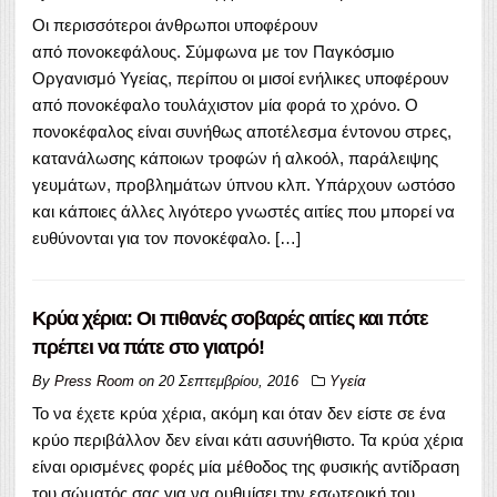
Οι περισσότεροι άνθρωποι υποφέρουν
από πονοκεφάλους. Σύμφωνα με τον Παγκόσμιο
Οργανισμό Υγείας, περίπου οι μισοί ενήλικες υποφέρουν
από πονοκέφαλο τουλάχιστον μία φορά το χρόνο. Ο
πονοκέφαλος είναι συνήθως αποτέλεσμα έντονου στρες,
κατανάλωσης κάποιων τροφών ή αλκοόλ, παράλειψης
γευμάτων, προβλημάτων ύπνου κλπ. Υπάρχουν ωστόσο
και κάποιες άλλες λιγότερο γνωστές αιτίες που μπορεί να
ευθύνονται για τον πονοκέφαλο. […]
Κρύα χέρια: Οι πιθανές σοβαρές αιτίες και πότε
πρέπει να πάτε στο γιατρό!
By
Press Room
on
20 Σεπτεμβρίου, 2016
Υγεία
Το να έχετε κρύα χέρια, ακόμη και όταν δεν είστε σε ένα
κρύο περιβάλλον δεν είναι κάτι ασυνήθιστο. Τα κρύα χέρια
είναι ορισμένες φορές μία μέθοδος της φυσικής αντίδραση
του σώματός σας για να ρυθμίσει την εσωτερική του