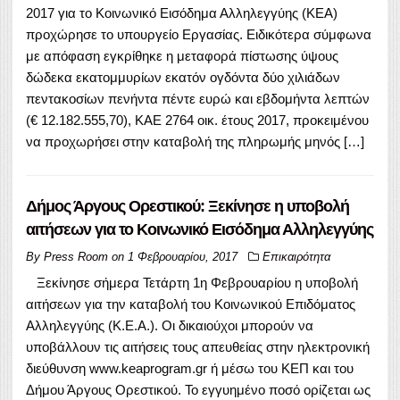
2017 για το Κοινωνικό Εισόδημα Αλληλεγγύης (ΚΕΑ)
προχώρησε το υπουργείο Εργασίας. Ειδικότερα σύμφωνα
με απόφαση εγκρίθηκε η μεταφορά πίστωσης ύψους
δώδεκα εκατομμυρίων εκατόν ογδόντα δύο χιλιάδων
πεντακοσίων πενήντα πέντε ευρώ και εβδομήντα λεπτών
(€ 12.182.555,70), ΚΑΕ 2764 οικ. έτους 2017, προκειμένου
να προχωρήσει στην καταβολή της πληρωμής μηνός […]
Δήμος Άργους Ορεστικού: Ξεκίνησε η υποβολή
αιτήσεων για το Κοινωνικό Εισόδημα Αλληλεγγύης
By
Press Room
on
1 Φεβρουαρίου, 2017
Επικαιρότητα
Ξεκίνησε σήμερα Τετάρτη 1η Φεβρουαρίου η υποβολή
αιτήσεων για την καταβολή του Κοινωνικού Επιδόματος
Αλληλεγγύης (Κ.Ε.Α.). Οι δικαιούχοι μπορούν να
υποβάλλουν τις αιτήσεις τους απευθείας στην ηλεκτρονική
διεύθυνση www.keaprogram.gr ή μέσω του ΚΕΠ και του
Δήμου Άργους Ορεστικού. Το εγγυημένο ποσό ορίζεται ως