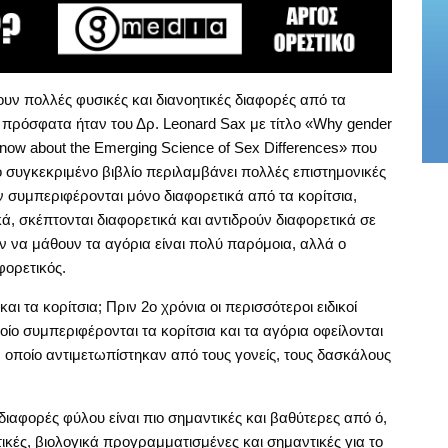
ουν πολλές φυσικές και διανοητικές διαφορές από τα
 πρόσφατα ήταν του Δρ. Leonard Sax με τίτλο «Why gender
now about the Emerging Science of Sex Differences» που
 συγκεκριμένο βιβλίο περιλαμβάνει πολλές επιστημονικές
ν συμπεριφέρονται μόνο διαφορετικά από τα κορίτσια,
ά, σκέπτονται διαφορετικά και αντιδρούν διαφορετικά σε
 να μάθουν τα αγόρια είναι πολύ παρόμοια, αλλά ο
φορετικός.
ι τα κορίτσια; Πριν 2ο χρόνια οι περισσότεροι ειδικοί
οίο συμπεριφέρονται τα κορίτσια και τα αγόρια οφείλονται
 οποίο αντιμετωπίστηκαν από τους γονείς, τους δασκάλους
ς διαφορές φύλου είναι πιο σημαντικές και βαθύτερες από ό,
τικές, βιολογικά προγραμματισμένες και σημαντικές για το