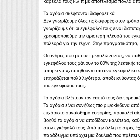
καρέκλα τους κ.λ.π με αποτέλεσμα πολλά από
Τα αγόρια σκέφτονται διαφορετικά
Δεν γνωρίζουμε όλες τις διαφορές στον τρόπ
γνωρίζουμε ότι οι εγκέφαλοί τους είναι διατετ
χρησιμοποιούμε την αριστερή πλευρά του εγκεφ
πολευρά για την τέχνη. Στην πραγματικότητα, 
Οι άνδρες που μπορεί, μεγαλώνοντας, να πάθ
εγκεφάλου τους χάνουν το 80% της λεκτικής το
μπορεί να «χτυπηθούν» από ένα εγκεφαλικό ε
επηρεάζεται πολύ λιγότερο, αποδεικνύοντας ότ
του εγκεφάλου τους.
Τα αγόρια βλέπουν τον εαυτό τους διαφορετικ
Τα αγόρια είναι συνήθως πιο ριψοκίνδυνα από 
ευχάριστο συναίσθημα ευφορίας, προκαλεί αί
βοηθά τα αγόρια να αποδίδουν καλύτερα, καθ
στον εγκέφαλό τους. Από την άλλη το στρες έχει
παράδειγμα υπάρχει μια δουλειά που πρέπει ν