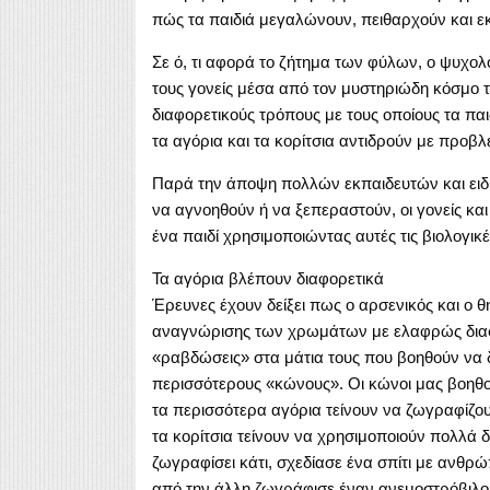
πώς τα παιδιά μεγαλώνουν, πειθαρχούν και εκ
Σε ό, τι αφορά το ζήτημα των φύλων, ο ψυχολό
τους γονείς μέσα από τον μυστηριώδη κόσμο
διαφορετικούς τρόπους με τους οποίους τα παι
τα αγόρια και τα κορίτσια αντιδρούν με προβλ
Παρά την άποψη πολλών εκπαιδευτών και ειδικώ
να αγνοηθούν ή να ξεπεραστούν, οι γονείς κ
ένα παιδί χρησιμοποιώντας αυτές τις βιολογικέ
Τα αγόρια βλέπουν διαφορετικά
Έρευνες έχουν δείξει πως ο αρσενικός και ο 
αναγνώρισης των χρωμάτων με ελαφρώς διαφο
«ραβδώσεις» στα μάτια τους που βοηθούν να 
περισσότερους «κώνους». Οι κώνοι μας βοηθο
τα περισσότερα αγόρια τείνουν να ζωγραφίζο
τα κορίτσια τείνουν να χρησιμοποιούν πολλά 
ζωγραφίσει κάτι, σχεδίασε ένα σπίτι με ανθρ
από την άλλη ζωγράφισε έναν ανεμοστρόβιλο πο