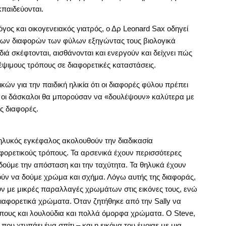
παιδεύονται.
γος και οικογενειακός γιατρός, ο Δρ Leonard Sax οδηγεί
 των διαφορών των φύλων εξηγώντας τους βιολογικά
διά σκέφτονται, αισθάνονται και ενεργούν και δείχνει πώς
έψιμους τρόπους σε διαφορετικές καταστάσεις.
ν για την παιδική ηλικία ότι οι διαφορές φύλου πρέπει
αι οι δάσκαλοι θα μπορούσαν να «δουλέψουν» καλύτερα με
ς διαφορές.
θηλυκός εγκέφαλος ακολουθούν την διαδικασία
ρετικούς τρόπους. Τα αρσενικά έχουν περισσότερες
δούμε την απόσταση και την ταχύτητα. Τα θηλυκά έχουν
ύν να δούμε χρώμα και σχήμα. Λόγω αυτής της διαφοράς,
υν με μικρές παραλλαγές χρωμάτων στις εικόνες τους, ενώ
διαφορετικά χρώματα. Όταν ζητήθηκε από την Sally να
ώπους και λουλούδια και πολλά όμορφα χρώματα. Ο Steve,
υ χτυπάει ένα σπίτι – και η εικόνα του έμοιαε με μια