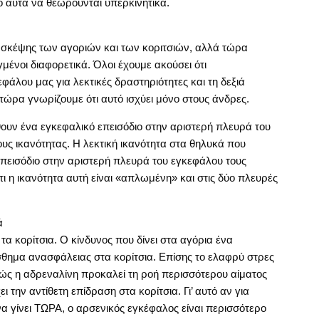
 αυτά να θεωρούνται υπερκινητικά.
ο σκέψης των αγοριών και των κοριτσιών, αλλά τώρα
αγμένοι διαφορετικά. Όλοι έχουμε ακούσει ότι
άλου μας για λεκτικές δραστηριότητες και τη δεξιά
τώρα γνωρίζουμε ότι αυτό ισχύει μόνο στους άνδρες.
ουν ένα εγκεφαλικό επεισόδιο στην αριστερή πλευρά του
υς ικανότητας. Η λεκτική ικανότητα στα θηλυκά που
πεισόδιο στην αριστερή πλευρά του εγκεφάλου τους
ι η ικανότητα αυτή είναι «απλωμένη» και στις δύο πλευρές
ά
τα κορίτσια. Ο κίνδυνος που δίνει στα αγόρια ένα
σθημα ανασφάλειας στα κορίτσια. Επίσης το ελαφρύ στρες
ώς η αδρεναλίνη προκαλεί τη ροή περισσότερου αίματος
 την αντίθετη επίδραση στα κορίτσια. Γι’ αυτό αν για
α γίνει ΤΩΡΑ, ο αρσενικός εγκέφαλος είναι περισσότερο