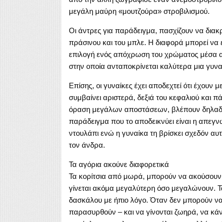
μεγάλη μαύρη «μουτζούρα» στροβιλισμού.
Οι άντρες για παράδειγμα, πασχίζουν να διακρ
πράσινου και του μπλε. Η διαφορά μπορεί να ε
επιλογή ενός απόχρωση του χρώματος μέσα από
στην οποία ανταποκρίνεται καλύτερα μια γυνα
Επίσης, οι γυναίκες έχει αποδεχτεί ότι έχουν
συμβαίνει αριστερά, δεξιά του κεφαλιού και 
όραση μεγάλων αποστάσεων, βλέπουν δηλαδ
παράδειγμα που το αποδεικνύει είναι η απεγ
ντουλάπι ενώ η γυναίκα τη βρίσκει σχεδόν α
τον άνδρα.
Τα αγόρια ακούνε διαφορετικά
Τα κορίτσια από μωρά, μπορούν να ακούσουν 
γίνεται ακόμα μεγαλύτερη όσο μεγαλώνουν. Τ
δασκάλου με ήπιο λόγο. Όταν δεν μπορούν να 
παρασυρθούν – και να γίνονται ζωηρά, να κάν