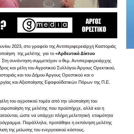
νίου 2023, στο γραφείο της Α
ντιπεριφερειάρχη Καστοριάς
ροποίηση της μελέτης για το
«Αρδευτικό Δίκτυο
Στη συνάντηση συμμετείχαν ο θεμ. Αντιπεριφερειάρχης
ρος και μέλη του Αγροτικού Συλλόγου Άργους Ορεκτικού,
αστοριάς και του Δήμου Άργους Ορεστικού και ο
ργίας και Αξιοποίησης Εφαφοϋδατικών Πόρων της Π.Ε.
οφέλη του αγροτικού τομέα από την υλοποίηση του
καιροποίηση της μελέτης που προϋπήρχε, αλλά και η
τούνται, ώστε να υπάρχει πλήρη μελετητική ετοιμότητα
 πρόγραμμα. Παράλληλα, προτάθηκε η εκπόνηση μελέτης
ιση της μείωσης του ενεργειακού κόστους.