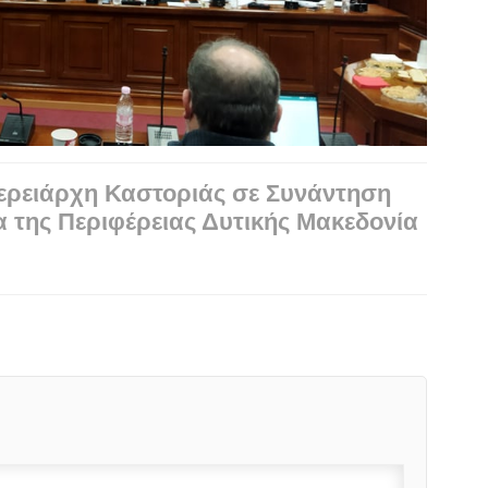
φερειάρχη Καστοριάς σε Συνάντηση
α της Περιφέρειας Δυτικής Μακεδονία