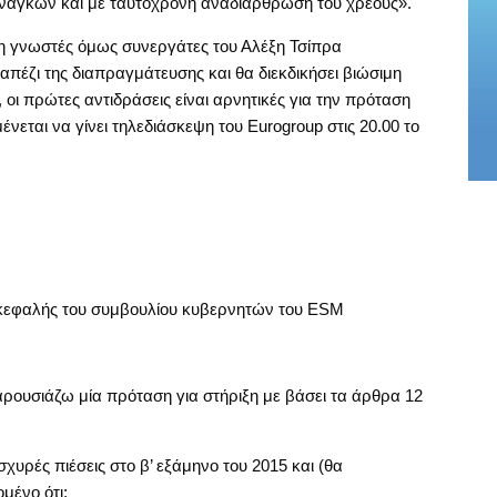
ναγκών και με ταυτόχρονη αναδιάρθρωση του χρέους».
μη γνωστές όμως συνεργάτες του Αλέξη Τσίπρα
απέζι της διαπραγμάτευσης και θα διεκδικήσει βιώσιμη
οι πρώτες αντιδράσεις είναι αρνητικές για την πρόταση
νεται να γίνει τηλεδιάσκεψη του Eurogroup στις 20.00 το
ικεφαλής του συμβουλίου κυβερνητών του ESM
ρουσιάζω μία πρόταση για στήριξη με βάσει τα άρθρα 12
υρές πιέσεις στο β’ εξάμηνο του 2015 και (θα
μένο ότι: