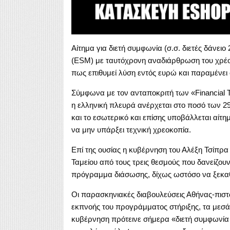
Αίτημα για διετή συμφωνία (σ.σ. διετές δάνει
(ESM) με ταυτόχρονη αναδιάρθρωση του χρέ
πως επιθυμεί λύση εντός ευρώ και παραμένει
Σύμφωνα με τον ανταποκριτή των «Financial Ti
η ελληνική πλευρά ανέρχεται στο ποσό των 29
και το εσωτερικό και επίσης υποβάλλεται αίτ
να μην υπάρξει τεχνική χρεοκοπία.
Επί της ουσίας η κυβέρνηση του Αλέξη Τσίπρ
Ταμείου από τους τρεις θεσμούς που δανείζουν
πρόγραμμα διάσωσης, δίχως ωστόσο να ξεκαθα
Οι παρασκηνιακές διαβουλεύσεις Αθήνας-πιστ
εκπνοής του προγράμματος στήριξης, τα μεσά
κυβέρνηση πρότεινε σήμερα «διετή συμφωνία