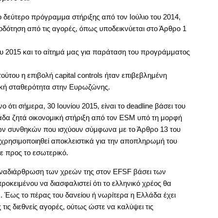
 δεύτερο πρόγραμμα στήριξης από τον Ιούλιο του 2014,
οδότηση από τις αγορές, όπως υποδεικνύεται στο Άρθρο 1
ου 2015 και το αίτημά μας για παράταση του προγράμματος
ούτου η επιβολή capital controls ήταν επιβεβλημένη
ική σταθερότητα στην Ευρωζώνης.
ότι σήμερα, 30 Ιουνίου 2015, είναι το deadline βάσει του
άδα ζητά οικονομική στήριξη από τον ESM υπό τη μορφή
 των συνθηκών που ισχύουν σύμφωνα με το Άρθρο 13 του
 χρησιμοποιηθεί αποκλειστικά για την αποπληρωμή του
τε προς το εσωτερικό.
 αναδιάρθρωση των χρεών της στον EFSF βάσει των
οκειμένου να διασφαλιστεί ότι το ελληνικό χρέος θα
. Έως το πέρας του δανείου ή νωρίτερα η Ελλάδα έχει
τις διεθνείς αγορές, ούτως ώστε να καλύψει τις