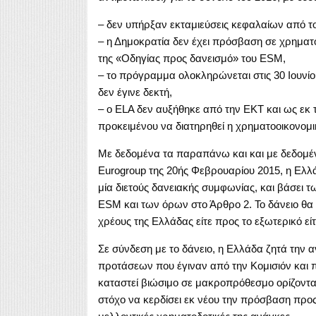
– δεν υπήρξαν εκταμιεύσεις κεφαλαίων από το
– η Δημοκρατία δεν έχει πρόσβαση σε χρηματ
της «Οδηγίας προς δανεισμό» του ESM,
– το πρόγραμμα ολοκληρώνεται στις 30 Ιουνί
δεν έγινε δεκτή,
– ο ELA δεν αυξήθηκε από την ΕΚΤ και ως εκ τ
προκειμένου να διατηρηθεί η χρηματοοικονομ
Με δεδομένα τα παραπάνω και και με δεδομένο 
Eurogroup της 20ής Φεβρουαρίου 2015, η Ελλ
μία διετούς δανειακής συμφωνίας, και βάσει
ESM και των όρων στο Άρθρο 2. Το δάνειο θα
χρέους της Ελλάδας είτε προς το εξωτερικό εί
Σε σύνδεση με το δάνειο, η Ελλάδα ζητά την
προτάσεων που έγιναν από την Κομισιόν και πρ
καταστεί βιώσιμο σε μακροπρόθεσμο ορίζοντα
στόχο να κερδίσει εκ νέου την πρόσβαση προς 