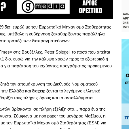
ο 29 δισ. ευρώ) με τον Ευρωπαϊκό Μηχανισμό Σταθερότητας
ους, υπέβαλε η κυβέρνηση ξεκαθαρίζοντας παράλληλα
 στο τραπέζι των διαπραγματεύσεων.
mes» στις Βρυξέλλες, Peter Spiegel, το ποσό που αιτείται
,1 δισ. ευρώ για την κάλυψη χρεών προς το εξωτερικό ή
ημα για παράταση του ισχύοντος προγράματος προκειμένου
α ζητά την απομάκρυνση του Διεθνούς Νομισματικού
 την Ελλάδα και διαχειρίζονται το λεγόμενο ελληνικό
ρίζει τους πλήρεις όρους και τα ανταλλάγματα.
ωτών βρίσκονται σε πλήρη εξέλιξη στο… παρά ένα της
νυχτα. Σύμφωνα με non paper του μεγάρου Μαξίμου, η
 με τον Ευρωπαϊκό Μηχανισμό Σταθερότητας (ESM) για