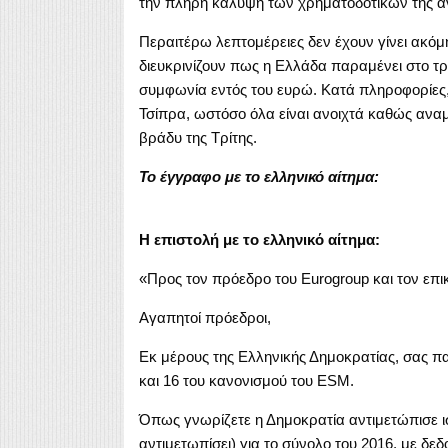
την πλήρη κάλυψη των χρηματοδοτικών της α
Περαιτέρω λεπτομέρειες δεν έχουν γίνει ακό
διευκρινίζουν πως η Ελλάδα παραμένει στο τρ
συμφωνία εντός του ευρώ. Κατά πληροφορίες, 
Τσίπρα, ωστόσο όλα είναι ανοιχτά καθώς αναμέ
βράδυ της Tρίτης.
Το έγγραφο με το ελληνικό αίτημα:
Η επιστολή με το ελληνικό αίτημα:
«Προς τον πρόεδρο του Eurogroup και τον επ
Aγαπητοί πρόεδροι,
Εκ μέρους της Ελληνικής Δημοκρατίας, σας πα
και 16 του κανονισμού του ESM.
Όπως γνωρίζετε η Δημοκρατία αντιμετώπισε ισχ
αντιμετωπίσει) για το σύνολο του 2016, με δεδο