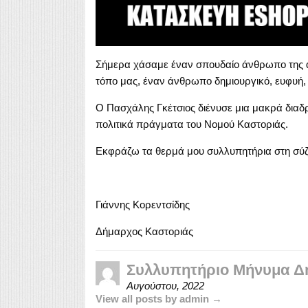
Σήμερα χάσαμε έναν σπουδαίο άνθρωπο της αυ
τόπο μας, έναν άνθρωπο δημιουργικό, ευφυή, 
Ο Πασχάλης Γκέτσιος διένυσε μια μακρά διαδ
πολιτικά πράγματα του Νομού Καστοριάς.
Εκφράζω τα θερμά μου συλλυπητήρια στη σύζυγό
Γιάννης Κορεντσίδης
Δήμαρχος Καστοριάς
Συλλυπητήριο Μήνυμα Δ
Αυγούστου, 2022
View all posts by admin →