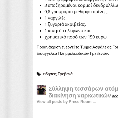
3 αποξηραμένοι κορμοί δενδρυλλίω
0,8 γραμμάρια μεθαμφεταμίνης,
1 ναργιλές,
1 ζυγαριά ακριβείας,
1 κινητό τηλέφωνο και
χρηματικό ποσό των 150 ευρώ.
Προανάκριση ενεργεί το Τμήμα Ασφάλειας Γρε
Εισαγγελέα Πλημμελειοδικών Γρεβενών.
ειδήσεις Γρεβενά
Σύλληψη τεσσάρων ατόμω
διακίνηση ναρκωτικών
add
View all posts by Press Room →