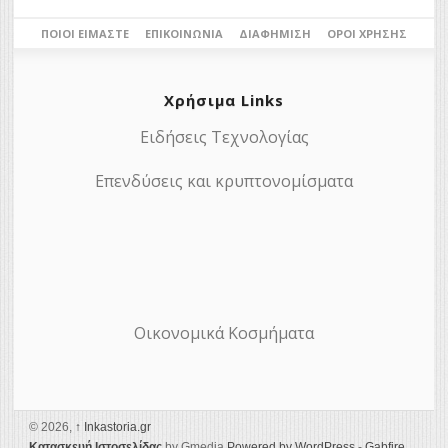
ΠΟΙΟΙ ΕΊΜΑΣΤΕ
ΕΠΙΚΟΙΝΩΝΊΑ
ΔΙΑΦΉΜΙΣΗ
ΌΡΟΙ ΧΡΉΣΗΣ
Χρήσιμα Links
Ειδήσεις Τεχνολογίας
Επενδύσεις και κρυπτονομίσματα
Οικονομικά Κοσμήματα
© 2026,
↑
Ιnkastoria.gr
Κατασκευή Ιστοσελίδας
by Gmedia
Powered by WordPress
-
Gabfire