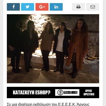
Σε μια ιδιαίτερη εκδήλωση του Ε.Ε.Ε.Ε.Κ. Άργους