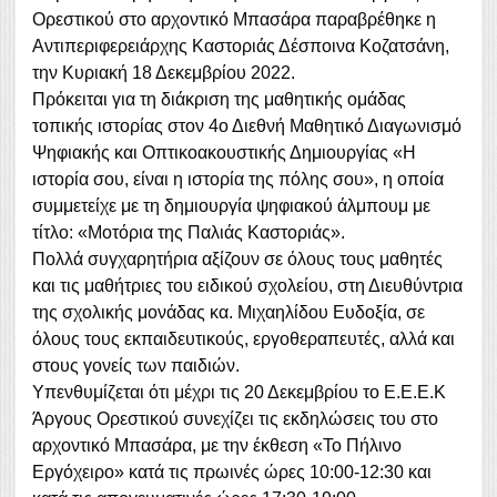
Ορεστικού στο αρχοντικό Μπασάρα παραβρέθηκε η
Αντιπεριφερειάρχης Καστοριάς Δέσποινα Κοζατσάνη,
την Κυριακή 18 Δεκεμβρίου 2022.
Πρόκειται για τη διάκριση της μαθητικής ομάδας
τοπικής ιστορίας στον 4ο Διεθνή Μαθητικό Διαγωνισμό
Ψηφιακής και Οπτικοακουστικής Δημιουργίας «Η
ιστορία σου, είναι η ιστορία της πόλης σου», η οποία
συμμετείχε με τη δημιουργία ψηφιακού άλμπουμ με
τίτλο: «Μοτόρια της Παλιάς Καστοριάς».
Πολλά συγχαρητήρια αξίζουν σε όλους τους μαθητές
και τις μαθήτριες του ειδικού σχολείου, στη Διευθύντρια
της σχολικής μονάδας κα. Μιχαηλίδου Ευδοξία, σε
όλους τους εκπαιδευτικούς, εργοθεραπευτές, αλλά και
στους γονείς των παιδιών.
Υπενθυμίζεται ότι μέχρι τις 20 Δεκεμβρίου το Ε.Ε.Ε.Κ
Άργους Ορεστικού συνεχίζει τις εκδηλώσεις του στο
αρχοντικό Μπασάρα, με την έκθεση «Το Πήλινο
Εργόχειρο» κατά τις πρωινές ώρες 10:00-12:30 και