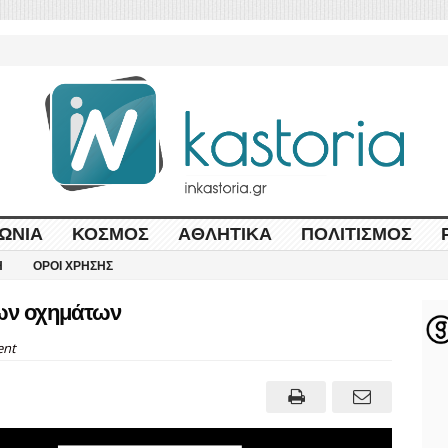
ΩΝΊΑ
ΚΌΣΜΟΣ
ΑΘΛΗΤΙΚΆ
ΠΟΛΙΤΙΣΜΌΣ
Η
ΌΡΟΙ ΧΡΉΣΗΣ
ων οχημάτων
nt