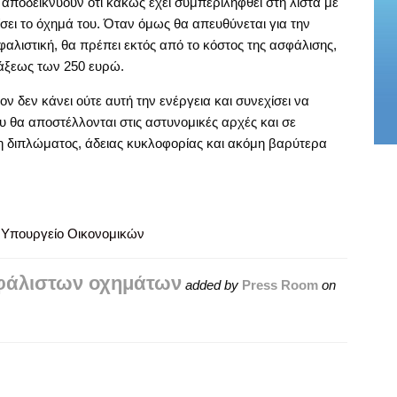
α αποδεικνύουν ότι κακώς έχει συμπεριληφθεί στη λίστα με
σει το όχημά του. Όταν όμως θα απευθύνεται για την
αλιστική, θα πρέπει εκτός από το κόστος της ασφάλισης,
άξεως των 250 ευρώ.
ν δεν κάνει ούτε αυτή την ενέργεια και συνεχίσει να
ου θα αποστέλλονται στις αστυνομικές αρχές και σε
η διπλώματος, άδειας κυκλοφορίας και ακόμη βαρύτερα
,
Υπουργείο Οικονομικών
σφάλιστων οχημάτων
added by
Press Room
on