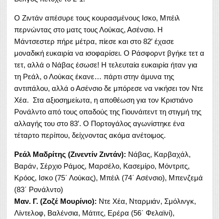
Ο Ζιντάν απέσυρε τους κουρασμένους Ισκο, Μπέιλ
περνώντας στο ματς τους Λούκας, Ασένσιο. Η
Μάντσεστερ πήρε μέτρα, πίεσε και στο 82′ έχασε
μοναδική ευκαιρία να ισοφαρίσει. Ο Ράσφορντ βγήκε τετ α
τετ, αλλά ο Νάβας έσωσε! Η τελευταία ευκαιρία ήταν για
τη Ρεάλ, ο Λούκας έκανε… πάρτι στην άμυνα της
αντιπάλου, αλλά ο Ασένσιο δε μπόρεσε να νικήσει τον Ντε
Χέα. Στα αξιοσημείωτα, η αποθέωση για τον Κριστιάνο
Ρονάλντο από τους οπαδούς της Γιουνάιτεντ τη στιγμή της
αλλαγής του στο 83′. Ο Πορτογάλος αγωνίστηκε ένα
τέταρτο περίπου, δείχνοντας ακόμα ανέτοιμος.
Ρεάλ Μαδρίτης (Ζινεντίν Ζιντάν):
Νάβας, Καρβαχάλ,
Βαράν, Σέρχιο Ράμος, Μαρσέλο, Κασεμίρο, Μόντριτς,
Κρόος, Ισκο (75΄ Λούκας), Μπέιλ (74΄ Ασένσιο), Μπενζεμά
(83΄ Ρονάλντο)
Μαν. Γ. (Ζοζέ Μουρίνιο):
Ντε Χέα, Νταρμιάν, Σμόλινγκ,
Λίντελοφ, Βαλένσια, Μάτιτς, Ερέρα (56΄ Φελαϊνί),