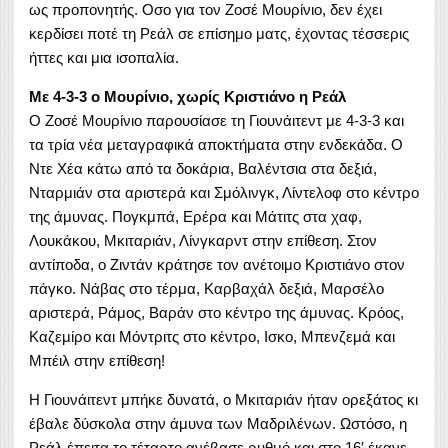
ως προπονητής. Οσο για τον Ζοσέ Μουρίνιο, δεν έχει
κερδίσει ποτέ τη Ρεάλ σε επίσημο ματς, έχοντας τέσσερις
ήττες και μια ισοπαλία.
Με 4-3-3 ο Μουρίνιο, χωρίς Κριστιάνο η Ρεάλ
Ο Ζοσέ Μουρίνιο παρουσίασε τη Γιουνάιτεντ με 4-3-3 και
τα τρία νέα μεταγραφικά αποκτήματα στην ενδεκάδα. Ο
Ντε Χέα κάτω από τα δοκάρια, Βαλέντσια στα δεξιά,
Νταρμιάν στα αριστερά και Σμόλινγκ, Λίντελοφ στο κέντρο
της άμυνας. Πογκμπά, Ερέρα και Μάτιτς στα χαφ,
Λουκάκου, Μκιταριάν, Λίνγκαρντ στην επίθεση. Στον
αντίποδα, ο Ζιντάν κράτησε τον ανέτοιμο Κριστιάνο στον
πάγκο. Νάβας στο τέρμα, Καρβαχάλ δεξιά, Μαρσέλο
αριστερά, Ράμος, Βαράν στο κέντρο της άμυνας. Κρόος,
Καζεμίρο και Μόντριτς στο κέντρο, Ισκο, Μπενζεμά και
Μπέιλ στην επίθεση!
Η Γιουνάιτεντ μπήκε δυνατά, ο Μκιταριάν ήταν ορεξάτος κι
έβαλε δύσκολα στην άμυνα των Μαδριλένων. Ωστόσο, η
Ρεάλ έπειτα το τέταρτο ανέβασε ρυθμό και στο 16′ έκανε