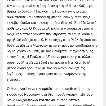
την πρώτη μεγάλη φάση, όταν η κεφαλιά του Καζεμίρο
βρήκε το δοκάρι. Η τριάδα της Γιουνάιτεντ στα χαφ
αδυνατούσε να κρατήσει τη μπάλα, ενώ η Ρεάλ πίεζε,
έκλεβε εύκολα και κυκλοφορούσε ιδανικά. Στο 24ο λεπτό
ήρθε το γκολ. Ο Καρβαχάλ έκανε την ωραία σέντρα, ο
Καζεμίρο ήταν ελάχιστα πιο μπροστά, αλλά με ιδανική
προβολή πέτυχε το 1-0. Η κατοχή για τη Ρεάλ έφτασε στο
65%, αντίθετα η Μάντσεστερ είχε τεράστιο πρόβλημα στο
δημιουργικό κομμάτι, με τον Πογκμπά να έχει άσχημες
εμπνεύσεις. Η Ρεάλ στο 43′ έκανε μια ευκαιρία, αλλά το
σουτ του Μπενζεμά έδιωξε υπέροχα ο Ντε Χέα. Το α’
μέρος ολοκληρώθηκε με τον Λουκάκου να έχει τις
λιγότερες επαφές, αφού ήταν απομονωμένος στην
επίθεση.
Ο Μουρίνιο έκανε την ομάδα του πιο επιθετική με την
είσοδο του Ράσφορντ στη θέση του Λίνγκαρντ. Ωστόσο,
δεν άλλαξαν πολλά και στο 48′ η Ρεάλ έστειλε…
απειλητικό μήνυμα, αλλά τη σουτάρα του Κρόος έβγαλε