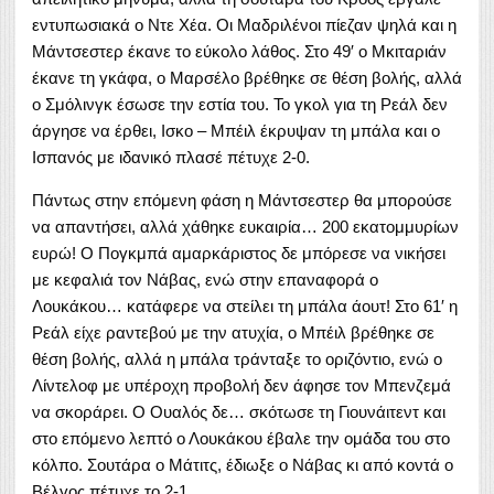
εντυπωσιακά ο Ντε Χέα. Οι Μαδριλένοι πίεζαν ψηλά και η
Μάντσεστερ έκανε το εύκολο λάθος. Στο 49′ ο Μκιταριάν
έκανε τη γκάφα, ο Μαρσέλο βρέθηκε σε θέση βολής, αλλά
ο Σμόλινγκ έσωσε την εστία του. Το γκολ για τη Ρεάλ δεν
άργησε να έρθει, Ισκο – Μπέιλ έκρυψαν τη μπάλα και ο
Ισπανός με ιδανικό πλασέ πέτυχε 2-0.
Πάντως στην επόμενη φάση η Μάντσεστερ θα μπορούσε
να απαντήσει, αλλά χάθηκε ευκαιρία… 200 εκατομμυρίων
ευρώ! Ο Πογκμπά αμαρκάριστος δε μπόρεσε να νικήσει
με κεφαλιά τον Νάβας, ενώ στην επαναφορά ο
Λουκάκου… κατάφερε να στείλει τη μπάλα άουτ! Στο 61′ η
Ρεάλ είχε ραντεβού με την ατυχία, ο Μπέιλ βρέθηκε σε
θέση βολής, αλλά η μπάλα τράνταξε το οριζόντιο, ενώ ο
Λίντελοφ με υπέροχη προβολή δεν άφησε τον Μπενζεμά
να σκοράρει. Ο Ουαλός δε… σκότωσε τη Γιουνάιτεντ και
στο επόμενο λεπτό ο Λουκάκου έβαλε την ομάδα του στο
κόλπο. Σουτάρα ο Μάτιτς, έδιωξε ο Νάβας κι από κοντά ο
Βέλγος πέτυχε το 2-1.