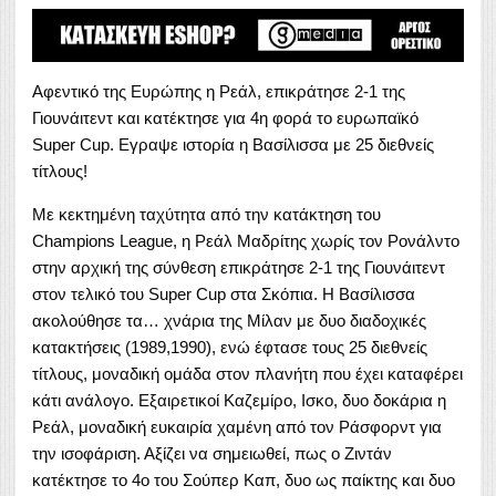
Αφεντικό της Ευρώπης η Ρεάλ, επικράτησε 2-1 της
Γιουνάιτεντ και κατέκτησε για 4η φορά το ευρωπαϊκό
Super Cup. Εγραψε ιστορία η Βασίλισσα με 25 διεθνείς
τίτλους!
Με κεκτημένη ταχύτητα από την κατάκτηση του
Champions League, η Ρεάλ Μαδρίτης χωρίς τον Ρονάλντο
στην αρχική της σύνθεση επικράτησε 2-1 της Γιουνάιτεντ
στον τελικό του Super Cup στα Σκόπια. H Βασίλισσα
ακολούθησε τα… χνάρια της Μίλαν με δυο διαδοχικές
κατακτήσεις (1989,1990), ενώ έφτασε τους 25 διεθνείς
τίτλους, μοναδική ομάδα στον πλανήτη που έχει καταφέρει
κάτι ανάλογο. Εξαιρετικοί Καζεμίρο, Ισκο, δυο δοκάρια η
Ρεάλ, μοναδική ευκαιρία χαμένη από τον Ράσφορντ για
την ισοφάριση. Αξίζει να σημειωθεί, πως ο Ζιντάν
κατέκτησε το 4ο του Σούπερ Καπ, δυο ως παίκτης και δυο