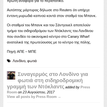
πρώτη αναφορά για το περιστατικό.
Αυτόπτης μάρτυρας δήλωσε στο Reuters ότι υπήρχε
έντονη μυρωδιά καπνού κοντά στον σταθμό του Μπανκ.
Οι σταθμοί του Μπανκ και του Σάντγουελ αποτελούν
τμήμα του σιδηροδρόμου των Ντόκλαντς του Λονδίνου
που συνδέει το οικονομικό κέντρο στο Canary Wharf
ανατολικά της πρωτεύουσας με το κέντρο της πόλης.
Πηγή: ΑΠΕ – ΜΠΕ
Λονδίνο
,
φωτιά
Συναγερμός στο Λονδίνο για
φωτιά στη σιδηροδρομική
γραμμή των Ντόκλαντς
added by
Press
Room
on
23 Αυγούστου, 2017
View all posts by Press Room →