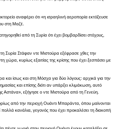
κτορείο αναφέρει ότι «η ισραηλινή αεροπορία εκτόξευσε
ου στη Μαζέ.
τηγορηθεί από τη Συρία ότι έχει βομβαρδίσει στόχους,
 τη Συρία Στάφαν ντε Μιστούρα εξέφρασε χθες την
τη χώρα, κυρίως εξαιτίας της κρίσης που έχει ξεσπάσει με
ρα και ίσως και στη Μόσχα για δύο λόγους: αρχικά για την
ημασίας και επίσης διότι αν υπάρξει κλιμάκωση, αυτό
της Αστάνα», εξήγησε ο ντε Μιστούρα από τη Γενεύη.
ρίως από την περιοχή Ουάντι Μπαράντα, όπου μαίνονται
 πολλά κανάλια, γεγονός που έχει προκαλέσει τη διακοπή
ι πέντε χωριά στην περιοχή Ουάντι έχουν καταλήξει σε