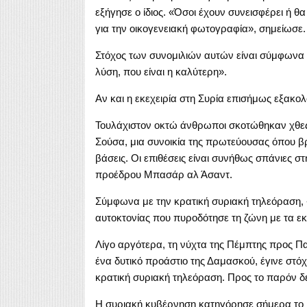
εξήγησε ο ίδιος. «Όσοι έχουν συνεισφέρει ή θα
για την οικογενειακή φωτογραφία», σημείωσε.
Στόχος των συνομιλιών αυτών είναι σύμφωνα 
λύση, που είναι η καλύτερη».
Αν και η εκεχειρία στη Συρία επισήμως εξακολ
Τουλάχιστον οκτώ άνθρωποι σκοτώθηκαν χθες
Σούσα, μια συνοικία της πρωτεύουσας όπου βρ
βάσεις. Οι επιθέσεις είναι συνήθως σπάνιες 
προέδρου Μπασάρ αλ Άσαντ.
Σύμφωνα με την κρατική συριακή τηλεόραση, 
αυτοκτονίας που πυροδότησε τη ζώνη με τα εκ
Λίγο αργότερα, τη νύχτα της Πέμπτης προς Πα
ένα δυτικό προάστιο της Δαμασκού, έγινε σ
κρατική συριακή τηλεόραση. Προς το παρόν δε
Η συριακή κυβέρνηση κατηγόρησε σήμερα το Ι