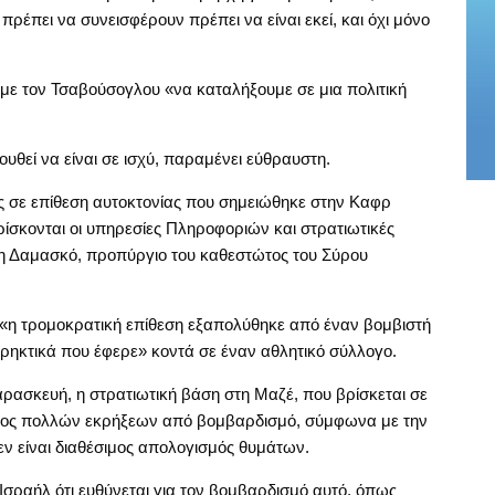
 πρέπει να συνεισφέρουν πρέπει να είναι εκεί, και όχι μόνο
με τον Τσαβούσογλου «να καταλήξουμε σε μια πολιτική
ουθεί να είναι σε ισχύ, παραμένει εύθραυστη.
 σε επίθεση αυτοκτονίας που σημειώθηκε στην Καφρ
ίσκονται οι υπηρεσίες Πληροφοριών και στρατιωτικές
στη Δαμασκό, προπύργιο του καθεστώτος του Σύρου
«η τρομοκρατική επίθεση εξαπολύθηκε από έναν βομβιστή
ρηκτικά που έφερε» κοντά σε έναν αθλητικό σύλλογο.
ρασκευή, η στρατιωτική βάση στη Μαζέ, που βρίσκεται σε
τόχος πολλών εκρήξεων από βομβαρδισμό, σύμφωνα με την
ν είναι διαθέσιμος απολογισμός θυμάτων.
σραήλ ότι ευθύνεται για τον βομβαρδισμό αυτό, όπως