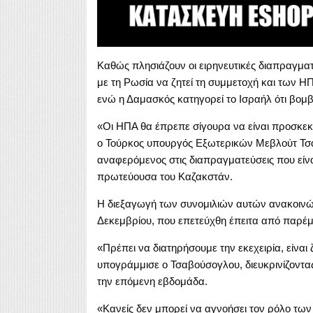
Καθώς πλησιάζουν οι ειρηνευτικές διαπραγματε
με τη Ρωσία να ζητεί τη συμμετοχή και των ΗΠ
ενώ η Δαμασκός κατηγορεί το Ισραήλ ότι βομβ
«Οι ΗΠΑ θα έπρεπε σίγουρα να είναι προσκε
ο Τούρκος υπουργός Εξωτερικών Μεβλούτ Τσ
αναφερόμενος στις διαπραγματεύσεις που είνα
πρωτεύουσα του Καζακστάν.
Η διεξαγωγή των συνομιλιών αυτών ανακοινώθη
Δεκεμβρίου, που επετεύχθη έπειτα από παρέμβ
«Πρέπει να διατηρήσουμε την εκεχειρία, είναι
υπογράμμισε ο Τσαβούσογλου, διευκρινίζοντας 
την επόμενη εβδομάδα.
«Κανείς δεν μπορεί να αγνοήσει τον ρόλο των 