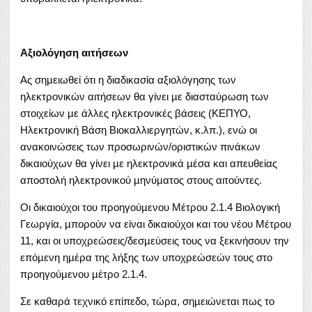
Αξιολόγηση αιτήσεων
Ας σηµειωθεί ότι η διαδικασία αξιολόγησης των
ηλεκτρονικών αιτήσεων θα γίνει µε διασταύρωση των
στοιχείων µε άλλες ηλεκτρονικές βάσεις (ΚΕΠΥΟ,
Ηλεκτρονική Βάση Βιοκαλλιεργητών, κ.λπ.), ενώ οι
ανακοινώσεις των προσωρινών/οριστικών πινάκων
δικαιούχων θα γίνει µε ηλεκτρονικά µέσα και απευθείας
αποστολή ηλεκτρονικού µηνύµατος στους αιτούντες.
Οι δικαιούχοι του προηγούµενου Μέτρου 2.1.4 Βιολογική
Γεωργία, µπορούν να είναι δικαιούχοι και του νέου Μέτρου
11, και οι υποχρεώσεις/δεσµεύσεις τους να ξεκινήσουν την
επόµενη ηµέρα της λήξης των υποχρεώσεών τους στο
προηγούµενου µέτρο 2.1.4.
Σε καθαρά τεχνικό επίπεδο, τώρα, σηµειώνεται πως το