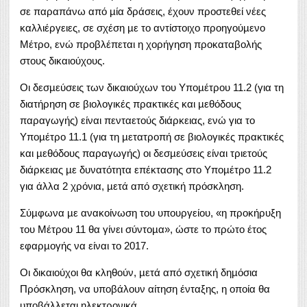
σε παραπάνω από µία δράσεις, έχουν προστεθεί νέες
καλλιέργειες, σε σχέση µε το αντίστοιχο προηγούµενο
Μέτρο, ενώ προβλέπεται η χορήγηση προκαταβολής
στους δικαιούχους.
Οι δεσµεύσεις των δικαιούχων του Υποµέτρου 11.2 (για τη
διατήρηση σε βιολογικές πρακτικές και µεθόδους
παραγωγής) είναι πενταετούς διάρκειας, ενώ για το
Υποµέτρο 11.1 (για τη µετατροπή σε βιολογικές πρακτικές
και µεθόδους παραγωγής) οι δεσµεύσεις είναι τριετούς
διάρκειας µε δυνατότητα επέκτασης στο Υποµέτρο 11.2
για άλλα 2 χρόνια, µετά από σχετική πρόσκληση.
Σύµφωνα µε ανακοίνωση του υπουργείου, «η προκήρυξη
του Μέτρου 11 θα γίνει σύντοµα», ώστε το πρώτο έτος
εφαρµογής να είναι το 2017.
Οι δικαιούχοι θα κληθούν, µετά από σχετική δηµόσια
Πρόσκληση, να υποβάλουν αίτηση ένταξης, η οποία θα
υποβάλλεται ηλεκτρονικά.