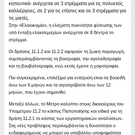
κηπευτικά- ανέρχεται σε 3 στρέµµατα για τις πολυετείς
καλλιέργειες, σε 2 για τις ετήσιες και σε 3 στρέµµατα για
τις µικτές.
Στην «Ελαιοκοµία», η ελάχιστη πυκνότητα φύτευσης των
υπό ένταξη ελαιοτεµαχίων ανέρχεται σε 8 δέντρα το
στρέµµα.
Οι δράσεις 11.1.2 και 11.2.2 αφορούν τη ζωική παραγωγή,
συµπεριλαµβάνοντας τη βοοτροφία, την αγελαδοτροφία
και τη βουβαλοτροφία, ενώ εκτός έµεινε η χοιροτροφία.
Πιο συγκεκριµένα, επιλέξιµα για ενίσχυση είναι τα βοοειδή
άνω των 6 µηνών και τα αιγοπρόβατα άνω των 12
µηνών, που έχουν σηµανθεί.
Μεταξύ άλλων, το Μέτρο καλύπτει στους δικαιούχους του
Υποµέτρου 11.2 το κόστος Πιστοποίησης και ειδικά για τη
δράση 11.2.1 το κόστος των εργαστηριακών αναλύσεων.
Στις νέες προβλέψεις περιλαµβάνεται η δυνατότητα ο
ενδιαφερόµενος να µπορεί να υποβάλλει υποψηφιότητα