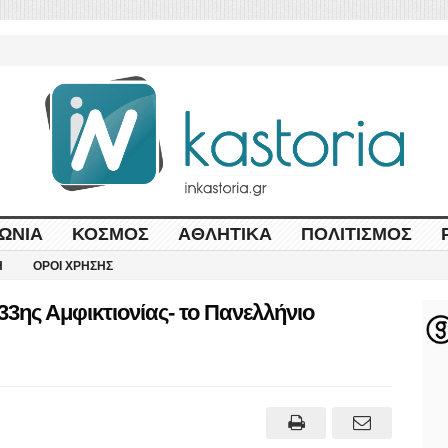
ΩΝΊΑ
ΚΌΣΜΟΣ
ΑΘΛΗΤΙΚΆ
ΠΟΛΙΤΙΣΜΌΣ
Η
ΌΡΟΙ ΧΡΉΣΗΣ
33ης Αμφικτιονίας- το Πανελλήνιο