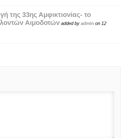
ή της 33ης Αμφικτιονίας- το
ελοντών Αιμοδοτών
added by
admin
on
12