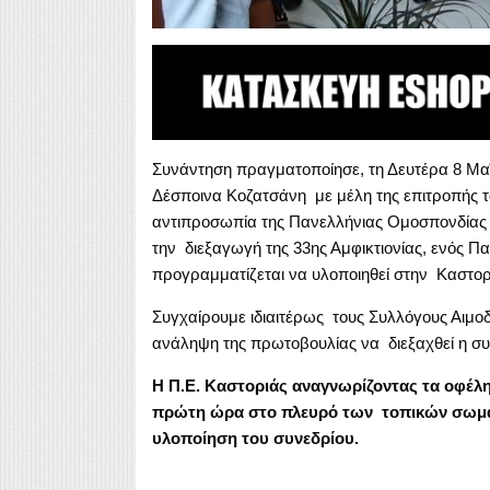
Συνάντηση πραγματοποίησε, τη Δευτέρα 8 Μαΐ
Δέσποινα Κοζατσάνη με μέλη της επιτροπής
αντιπροσωπία της Πανελλήνιας Ομοσπονδίας
την διεξαγωγή της 33ης Αμφικτιονίας, ενός 
προγραμματίζεται να υλοποιηθεί στην Καστορ
Συγχαίρουμε ιδιαιτέρως τους Συλλόγους Αιμο
ανάληψη της πρωτοβουλίας να διεξαχθεί η συ
Η Π.Ε. Καστοριάς αναγνωρίζοντας τα οφέλ
πρώτη ώρα στο πλευρό των τοπικών σωματ
υλοποίηση του συνεδρίου.