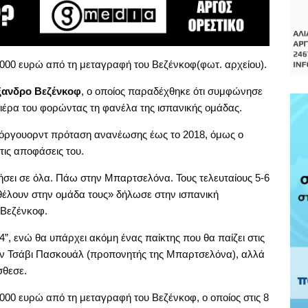
.000 ευρώ από τη μεταγραφή του Βεζένκοφ(φωτ. αρχείου).
ξανδρο Βεζένκοφ
, ο οποίος παραδέχθηκε ότι συμφώνησε
ιέρα του φορώντας τη φανέλα της ισπανικής ομάδας.
 φόργουορντ πρόταση ανανέωσης έως το 2018, όμως ο
 τις αποφάσεις του.
σει σε όλα. Πάω στην Μπαρτσελόνα. Τους τελευταίους 5-6
 θέλουν στην ομάδα τους» δήλωσε στην ισπανική
 Βεζένκοφ.
”, ενώ θα υπάρχει ακόμη ένας παίκτης που θα παίζει στις
ε τον Τσάβι Πασκουάλ (προπονητής της Μπαρτσελόνα), αλλά
σθεσε.
000 ευρώ από τη μεταγραφή του Βεζένκοφ, ο οποίος στις 8