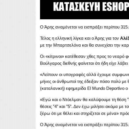
Ο Άρης αναμένεται να εισπράξει περίπου 315
Τέλος η ελληνική λίγκα και ο Άρης για τον
Αλέ
με την Μπαρτσελόνα και θα συνεχίσει την καρ
Οι «κίτρινοι» κατέθεσαν χθες προς το νεαρό
Βούλγαρος διεθνής φαίνεται ότι ήδη είχε λάβει
«Λείπουν οι υπογραφές αλλά έχουμε συμφωνή
μήνες οι άνθρωποί της έδειξαν πόσο πολύ με
(καταλανική) εφημερίδα El Mundo Deportivo ο
«Εγώ και ο Ντόελμαν θα καλύψουμε τη θέση ”4
θέσεις ”4” και ”5”. Δεν έχω μιλήσει ακόμα μ
ξέρω ότι με θέλει και στηρίζεται σε μένα» πρό
Ο Άρης αναμένεται να εισπράξει περίπου 315.