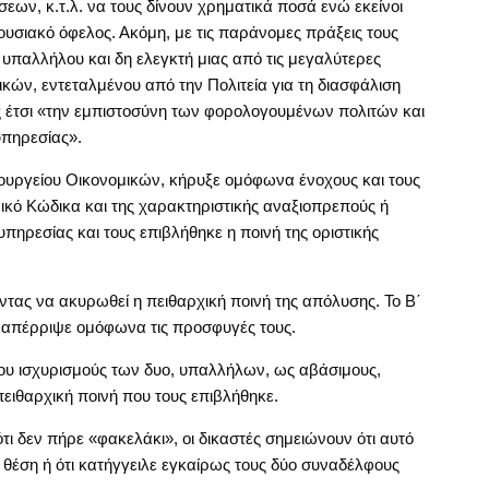
σεων, κ.τ.λ. να τους δίνουν χρηματικά ποσά ενώ εκείνοι
υσιακό όφελος. Ακόμη, με τις παράνομες πράξεις τους
ύ υπαλλήλου και δη ελεγκτή μιας από τις μεγαλύτερες
ικών, εντεταλμένου από την Πολιτεία για τη διασφάλιση
 έτσι «την εμπιστοσύνη των φορολογουμένων πολιτών και
υπηρεσίας».
πουργείου Οικονομικών, κήρυξε ομόφωνα ένοχους και τους
ικό Κώδικα και της χαρακτηριστικής αναξιοπρεπούς ή
πηρεσίας και τους επιβλήθηκε η ποινή της οριστικής
τας να ακυρωθεί η πειθαρχική ποινή της απόλυσης. Το Β΄
 απέρριψε ομόφωνα τις προσφυγές τους.
ου ισχυρισμούς των δυο, υπαλλήλων, ως αβάσιμους,
πειθαρχική ποινή που τους επιβλήθηκε.
ότι δεν πήρε «φακελάκι», οι δικαστές σημειώνουν ότι αυτό
 θέση ή ότι κατήγγειλε εγκαίρως τους δύο συναδέλφους