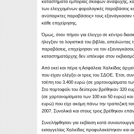
καταστήματα εμπορίας σκαφών αναψυχής, κατ
των ελεγχομένων φορολογικές παραβάσεις και
ανύπαρκτες παραβάσεις» τους εξανάγκασαν να
κάθε επιχείρησης.
Όμως, όταν πήγαν για έλεγχο σε κέντρο διασ
ήλεγξαν τα λογιστικά του βιβλία, απειλώντας 
παραβάσεις, επιχείρησαν να τον εξαναγκάσου
καταστηματάρχης δεν υπέκυψε στον εκβιασμό κ
Από εκεί και πέρα η Ασφάλεια Χαλκίδας άρχισε 
που είχαν ελέγξει οι τρεις του ΣΔΟΕ. Έτσι, 
τσέπη του 3.400 ευρώ (σε χαρτονομίσματα των
Στο πορτοφόλι του δεύτερου βρέθηκαν 320 ευρ
(σε χαρτονομίσματα των 100 και 50 ευρώ) και 
ευρώ) που είχε ακόμη πάνω την τραπεζική ται
2007. Συνολικά και στους τρεις βρέθηκαν επά
Συνελήφθησαν για εκβίαση κατά συναυτουργί
εισαγγελίας Χαλκίδας προφυλακίστηκαν και α