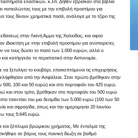
αστήματα ελαστικών, κ.λπ. Δήθεν έβρισκαν στα βιβλία
 «απειλώντας τους με την επιβολή προστίμου για
 τους δίνουν χρηματικά ποσά, ανάλογα με το τζίρο της
κεδάσεως στην Λιανή Άμμο της Χαλκίδας, και αφού
τον ιδιοκτήτη με «την επιβολή προστίμου για ανύπαρκτες
ν να τους δώσει το ποσό των 1.000 ευρώ», αλλά ο
αι κατήγγειλε το περιστατικό στην Αστυνομία.
να ξετυλίγει το κουβάρι, επισκεπτόμενοι τις επιχειρήσεις
συνελήφθησαν από την Ασφάλεια. Στον πρώτο βρέθηκαν στην
 500, 100 και 50 ευρώ) και στο πορτοφόλι του 425 ευρώ.
ώ και στον τρίτο, βρέθηκαν στο πορτοφόλι του 500 ευρώ
στο τσαντάκι του μια δεσμίδα των 5.000 ευρώ (100 των 50
νία και σφραγίδα, όπως και την ημερομηνία 20 Ιουνίου
νω τους 9.645 ευρώ.
α και ξέπλυμα βρώμικου χρήματος. Με ένταλμα της
σκήθηκε σε βάρος τους ποινική δίωξη σε βαθμό