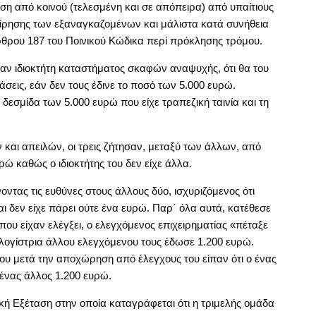
η από κοινού (τελεσμένη και σε απόπειρα) από υπαίτιους
είρησης των εξαναγκαζομένων και μάλιστα κατά συνήθεια
ρθρου 187 του Ποινικού Κώδικα περί πρόκλησης τρόμου.
αν ιδιοκτήτη καταστήματος σκαφών αναψυχής, ότι θα του
εις, εάν δεν τους έδινε το ποσό των 5.000 ευρώ.
δεσμίδα των 5.000 ευρώ που είχε τραπεζική ταινία και τη
αι απειλών, οι τρεις ζήτησαν, μεταξύ των άλλων, από
ώ καθώς ο ιδιοκτήτης του δεν είχε άλλα.
οντας τις ευθύνες στους άλλους δύο, ισχυριζόμενος ότι
αι δεν είχε πάρει ούτε ένα ευρώ. Παρ΄ όλα αυτά, κατέθεσε
ου είχαν ελέγξει, ο ελεγχόμενος επιχειρηματίας «πέταξε
λογίστρια άλλου ελεγχόμενου τους έδωσε 1.200 ευρώ.
του μετά την αποχώρηση από έλεγχους του είπαν ότι ο ένας
ένας άλλος 1.200 ευρώ.
κή Εξέταση στην οποία καταγράφεται ότι η τριμελής ομάδα