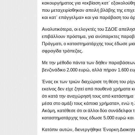
κακουργήματος για «εκβίαση κατ΄ εξακολούθησ
που μεταχειρίσθηκαν απειλή βλάβης της επιχ
και κατ΄ επάγγελμα» και για παράβαση του ά
Αναλυτικότερα, οι ελεγκτές του ΣΔΟΕ απείλησ
επιβάλλουν πρόστιμα, για ανύπαρκτες παραβάσ
Πράγματι, ο καταστηματάρχης τους έδωσε μια 
σφραγίδα τράπεζας.
Με την μέθοδο πάντα των δήθεν παραβάσεων κ
βενζινάδικο 2.000 ευρώ, αλλά πήραν 1.600 ευρ
Ένας εκ των τριών διαχώρισε τη θέση του ρίχν
εκείνος δεν είχε ζητεί από πουθενά χρήματα κ
ότι κατά την αναχώρησή τους από κατάστημα π
μέσα στο αμάξι τους κάποια χρήματα», ενώ η 
Ακόμη, κατέθεσε ότι οι άλλοι δύο συνάδελφοι 
καταστηματάρχης τους έδωσε 5.000 ευρώ και 
Κατόπιν αυτών, διενεργήθηκε Ένορκη Διοικητι