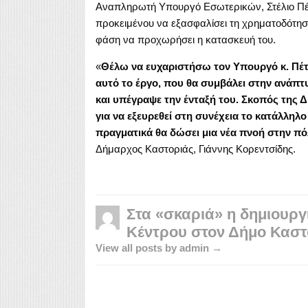
Αναπληρωτή Υπουργό Εσωτερικών, Στέλιο Πέ
προκειμένου να εξασφαλίσει τη χρηματοδότηση
φάση να προχωρήσει η κατασκευή του.
«
Θέλω να ευχαριστήσω τον Υπουργό κ. Πέτσ
αυτό το έργο, που θα συμβάλει στην ανάπτ
και υπέγραψε την ένταξή του. Σκοπός της Δ
για να εξευρεθεί στη συνέχεια το κατάλληλ
πραγματικά θα δώσει μια νέα πνοή στην πόλ
Δήμαρχος Καστοριάς, Γιάννης Κορεντσίδης.
Στα «σκαριά» η δημιουργ
Κέντρου στον Δήμο Καστ
View all posts by admin →