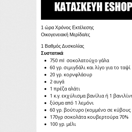
1 ώρα Χρόνος Εκτέλεσης
Οικογενειακή Μερίδα/ες
1 Βαθμός Δυσκολίας
Συστατικά
750 ml σοκολατούχο γάλα
60 γρ. σιμιγδάλι και λίγο για το ταψί
20 γρ. κορνφλάουρ
2 αυγά
1 πρέζα αλάτι
1 κ.γ. εκχύλισμα βανίλια ή 1 βανιλίν
ξύσμα από 1 λεμόνι
60 γρ. βούτυρο (κομμένο σε κύβους
170γρ σοκολάτα κουβερτούρα 70%
100 γρ. μέλι