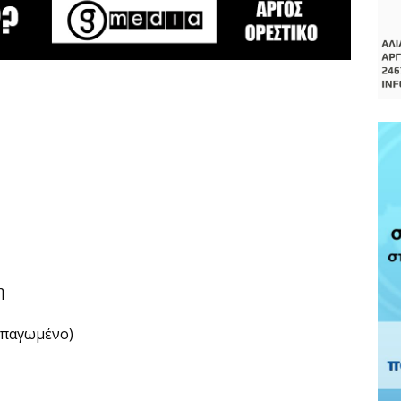
η
 παγωμένο)