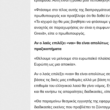
εβδομάδα. Αυτή είναι η βαθιά μου πεποίθηση»
«Φτάσαμε στο τέλος αυτής της διαπραγμάτευση
πρωθυπουργός και προέβλεψε ότι θα δοθεί έν
«Το ισχυρό όχι θα μας βοηθήσει να φτάσουμε 
ανοιχτός σε παραχωρήσεις αν είναι η συμφωνία
Grexit», είπε ο πρωθυπουργός.
Αν ο λαός επιλέξει «ναι» θα είναι απολύτως
πραξικοπήματα
«Θέλουμε να μείνουμε στο ευρωπαϊκό πλαίσιο
Ευρώπη ως μια αποικία».
Αν ο λαός επιλέξει «ναι» θα είναι απολύτως σ
βάσεις τις δικές μας επιθυμίες αλλά με βάση
επιθυμία του ελληνικού λαού θα γίνει νόμος.
και θα κινήσω τις απαραίτητες διαδικασίες, εί
«Θα παραμείνω θεσμικός εγγυητής της εφαρμ
διαδικασίες εκείνες που προβλέπει το Σύνταγ