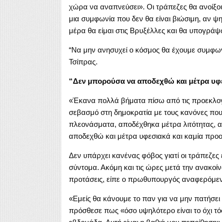
χώρα να αναπνεύσει». Οι τράπεζες θα ανοίξουν
μια συμφωνία που δεν θα είναι βιώσιμη, αν ψη
μέρα θα είμαι στις Βρυξέλλες και θα υπογρά
“Να μην ανησυχεί ο κόσμος θα έχουμε συμφων
Τσίπρας.
“Δεν μπορούσα να αποδεχθώ και μέτρα υφεσ
«Έκανα πολλά βήματα πίσω από τις προεκλογι
σεβασμό στη δημοκρατία με τους κανόνες πο
πλεονάσματα, αποδέχθηκα μέτρα λιτότητας, α
αποδεχθώ και μέτρα υφεσιακά και καμία προοπ
Δεν υπάρχει κανένας φόβος γιατί οι τράπεζες 
σύντομα. Ακόμη και τις ώρες μετά την ανακο
προτάσεις, είπε ο πρωθυπουργός αναφερόμεν
«Εμείς θα κάνουμε το παν για να μην πατήσε
πρόσθεσε πως «όσο υψηλότερο είναι το όχι τ