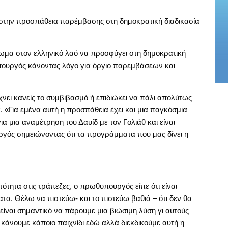
την προσπάθεια παρέμβασης στη δημοκρατική διαδικασία
αίωμα στον ελληνικό λαό να προσφύγει στη δημοκρατική
πουργός κάνοντας λόγο για όργιο παρεμβάσεων και
χνει κανείς το συμβιβασμό ή επιδιώκει να πάλι απολύτως
ρά. «Για εμένα αυτή η προσπάθεια έχει και μια παγκόσμια
α μια αναμέτρηση του Δαυίδ με τον Γολιάθ και είναι
ργός σημειώνοντας ότι τα προγράμματα που μας δίνει η
ότητα στις τράπεζες, ο πρωθυπουργός είπε ότι είναι
α. Θέλω να πιστεύω- και το πιστεύω βαθιά – ότι δεν θα
«είναι σημαντικό να πάρουμε μια βιώσιμη λύση γι αυτούς
 κάνουμε κάποιο παιχνίδι εδώ αλλά διεκδικούμε αυτή η