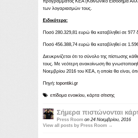
προγράμματος ΚΕΑ (Κοινωνικό Εισόδημα Αλλ
των λογαριασμών τους.
Ειδικότερα:
Ποσό 280.329,81 ευρώ θα καταβληθεί σε 977 δ
Ποσό 456.388,74 ευρώ θα καταβληθεί σε 1.596
Διευκρινίζεται ότι το σύνολο της πίστωσης κά
τους. Με νεότερη ανακοίνωση θα γνωστοποιηθε
Νοεμβρίου 2016 του ΚΕΑ, η οποία θα είναι, ό
Πηγή:
topontiki.gr
επίδομα ενοικίου
,
κάρτα σίτισης
Σήμερα πιστώνονται κάρτα
Press Room
on
24 Νοεμβρίου, 2016
View all posts by Press Room →